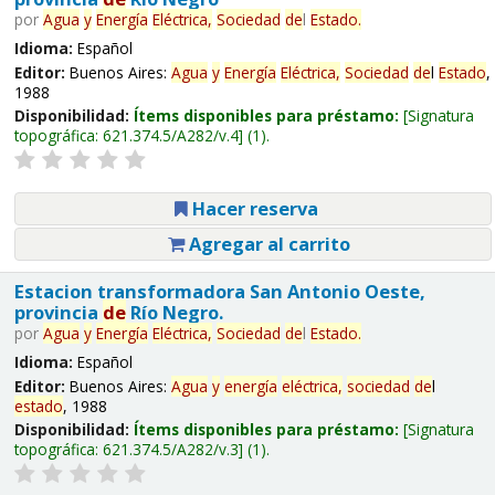
por
Agua
y
Energía
Eléctrica,
Sociedad
de
l
Estado
.
Idioma:
Español
Editor:
Buenos Aires:
Agua
y
Energía
Eléctrica,
Sociedad
de
l
Estado
,
1988
Disponibilidad:
Ítems disponibles para préstamo:
Signatura
topográfica:
621.374.5/A282/v.4
(1).
Hacer reserva
Agregar al carrito
Estacion transformadora San Antonio Oeste,
provincia
de
Río Negro.
por
Agua
y
Energía
Eléctrica,
Sociedad
de
l
Estado
.
Idioma:
Español
Editor:
Buenos Aires:
Agua
y
energía
eléctrica,
sociedad
de
l
estado
, 1988
Disponibilidad:
Ítems disponibles para préstamo:
Signatura
topográfica:
621.374.5/A282/v.3
(1).