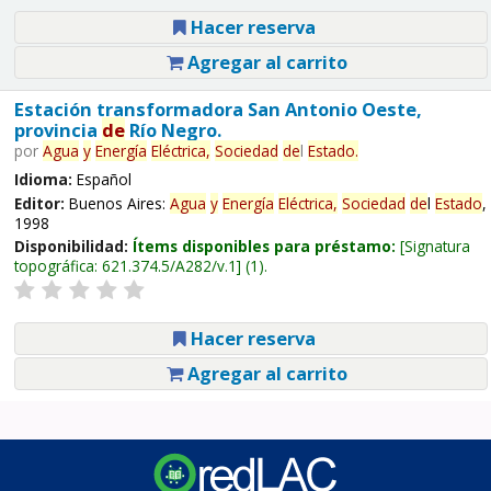
Hacer reserva
Agregar al carrito
Estación transformadora San Antonio Oeste,
provincia
de
Río Negro.
por
Agua
y
Energía
Eléctrica,
Sociedad
de
l
Estado
.
Idioma:
Español
Editor:
Buenos Aires:
Agua
y
Energía
Eléctrica,
Sociedad
de
l
Estado
,
1998
Disponibilidad:
Ítems disponibles para préstamo:
Signatura
topográfica:
621.374.5/A282/v.1
(1).
Hacer reserva
Agregar al carrito