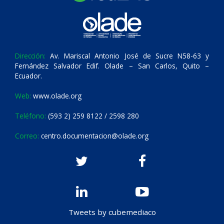
Dirección:
Av. Mariscal Antonio José de Sucre N58-63 y
Fernández Salvador Edif. Olade – San Carlos, Quito –
Ecuador.
Web:
www.olade.org
Teléfono:
(593 2) 259 8122 / 2598 280
Correo:
centro.documentacion@olade.org
Tweets by cubemediaco