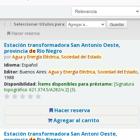
|
|
Seleccionar títulos para:
Hacer reserva
Estación transformadora San Antonio Oeste,
provincia
de
Río Negro
por
Agua
y
Energía
Eléctrica,
Sociedad
de
l
Estado
.
Idioma:
Español
Editor:
Buenos Aires:
Agua
y
Energía
Eléctrica,
Sociedad
de
l
Estado
,
1988
Disponibilidad:
Ítems disponibles para préstamo:
Signatura
topográfica:
621.374.5/A282/v.2
(3).
Hacer reserva
Agregar al carrito
Estación transformadora San Antoni Oeste,
provincia
de
Río Negro