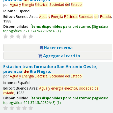
por
Agua
y
Energía
Eléctrica,
Sociedad
de
l
Estado
.
Idioma:
Español
Editor:
Buenos Aires:
Agua
y
Energía
Eléctrica,
Sociedad
de
l
Estado
,
1988
Disponibilidad:
Ítems disponibles para préstamo:
Signatura
topográfica:
621.374.5/A282/v.4
(1).
Hacer reserva
Agregar al carrito
Estacion transformadora San Antonio Oeste,
provincia
de
Río Negro.
por
Agua
y
Energía
Eléctrica,
Sociedad
de
l
Estado
.
Idioma:
Español
Editor:
Buenos Aires:
Agua
y
energía
eléctrica,
sociedad
de
l
estado
, 1988
Disponibilidad:
Ítems disponibles para préstamo:
Signatura
topográfica:
621.374.5/A282/v.3
(1).