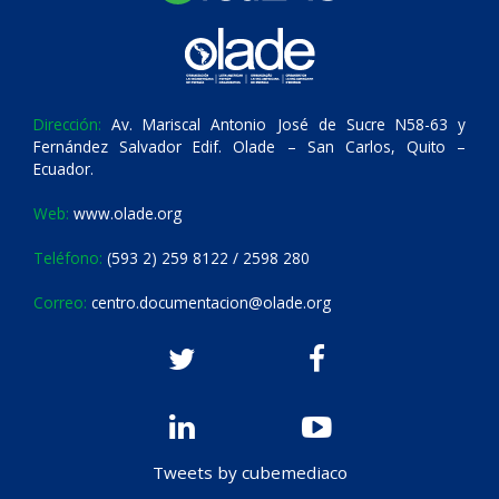
Dirección:
Av. Mariscal Antonio José de Sucre N58-63 y
Fernández Salvador Edif. Olade – San Carlos, Quito –
Ecuador.
Web:
www.olade.org
Teléfono:
(593 2) 259 8122 / 2598 280
Correo:
centro.documentacion@olade.org
Tweets by cubemediaco