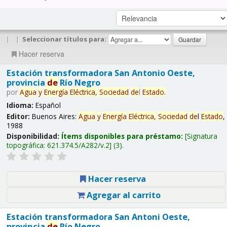
|
|
Seleccionar títulos para:
Hacer reserva
Estación transformadora San Antonio Oeste,
provincia
de
Río Negro
por
Agua
y
Energía
Eléctrica,
Sociedad
de
l
Estado
.
Idioma:
Español
Editor:
Buenos Aires:
Agua
y
Energía
Eléctrica,
Sociedad
de
l
Estado
,
1988
Disponibilidad:
Ítems disponibles para préstamo:
Signatura
topográfica:
621.374.5/A282/v.2
(3).
Hacer reserva
Agregar al carrito
Estación transformadora San Antoni Oeste,
provincia
de
Río Negro