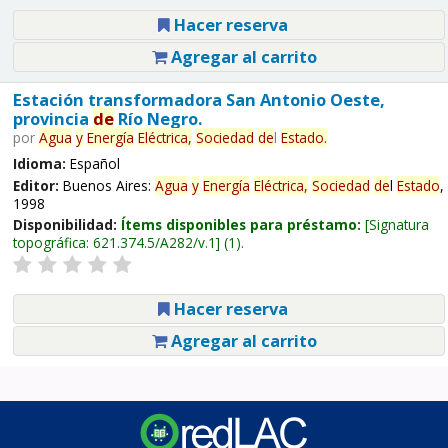
Hacer reserva
Agregar al carrito
Estación transformadora San Antonio Oeste,
provincia
de
Río Negro.
por
Agua
y
Energía
Eléctrica,
Sociedad
de
l
Estado
.
Idioma:
Español
Editor:
Buenos Aires:
Agua
y
Energía
Eléctrica,
Sociedad
de
l
Estado
,
1998
Disponibilidad:
Ítems disponibles para préstamo:
Signatura
topográfica:
621.374.5/A282/v.1
(1).
Hacer reserva
Agregar al carrito