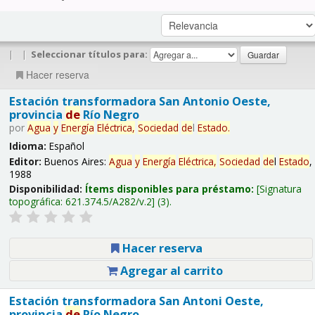
|
|
Seleccionar títulos para:
Hacer reserva
Estación transformadora San Antonio Oeste,
provincia
de
Río Negro
por
Agua
y
Energía
Eléctrica,
Sociedad
de
l
Estado
.
Idioma:
Español
Editor:
Buenos Aires:
Agua
y
Energía
Eléctrica,
Sociedad
de
l
Estado
,
1988
Disponibilidad:
Ítems disponibles para préstamo:
Signatura
topográfica:
621.374.5/A282/v.2
(3).
Hacer reserva
Agregar al carrito
Estación transformadora San Antoni Oeste,
provincia
de
Río Negro