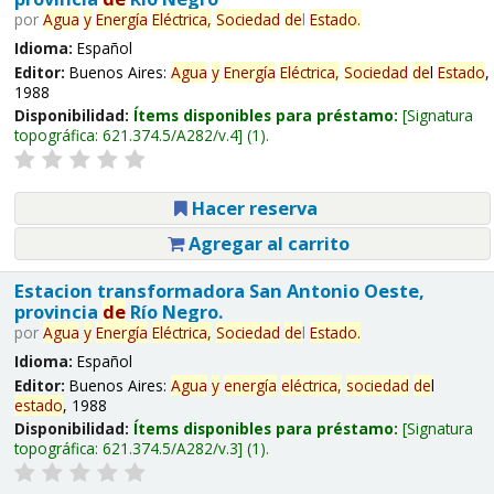
por
Agua
y
Energía
Eléctrica,
Sociedad
de
l
Estado
.
Idioma:
Español
Editor:
Buenos Aires:
Agua
y
Energía
Eléctrica,
Sociedad
de
l
Estado
,
1988
Disponibilidad:
Ítems disponibles para préstamo:
Signatura
topográfica:
621.374.5/A282/v.4
(1).
Hacer reserva
Agregar al carrito
Estacion transformadora San Antonio Oeste,
provincia
de
Río Negro.
por
Agua
y
Energía
Eléctrica,
Sociedad
de
l
Estado
.
Idioma:
Español
Editor:
Buenos Aires:
Agua
y
energía
eléctrica,
sociedad
de
l
estado
, 1988
Disponibilidad:
Ítems disponibles para préstamo:
Signatura
topográfica:
621.374.5/A282/v.3
(1).