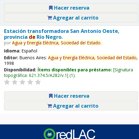
Hacer reserva
Agregar al carrito
Estación transformadora San Antonio Oeste,
provincia
de
Río Negro.
por
Agua
y
Energía
Eléctrica,
Sociedad
de
l
Estado
.
Idioma:
Español
Editor:
Buenos Aires:
Agua
y
Energía
Eléctrica,
Sociedad
de
l
Estado
,
1998
Disponibilidad:
Ítems disponibles para préstamo:
Signatura
topográfica:
621.374.5/A282/v.1
(1).
Hacer reserva
Agregar al carrito