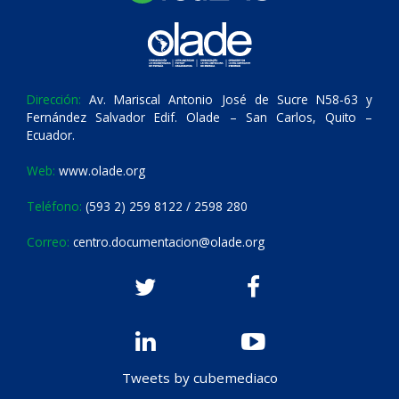
Dirección:
Av. Mariscal Antonio José de Sucre N58-63 y
Fernández Salvador Edif. Olade – San Carlos, Quito –
Ecuador.
Web:
www.olade.org
Teléfono:
(593 2) 259 8122 / 2598 280
Correo:
centro.documentacion@olade.org
Tweets by cubemediaco