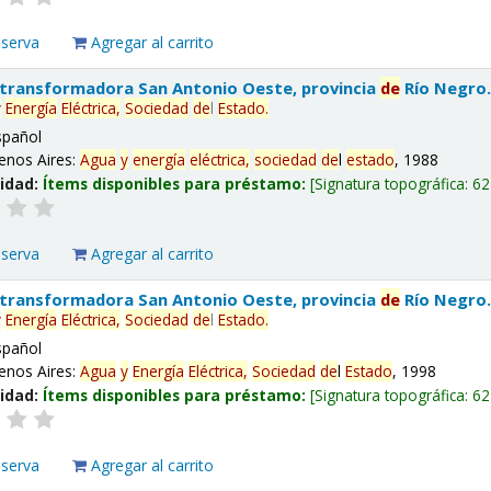
eserva
Agregar al carrito
 transformadora San Antonio Oeste, provincia
de
Río Negro
y
Energía
Eléctrica,
Sociedad
de
l
Estado
.
spañol
enos Aires:
Agua
y
energía
eléctrica,
sociedad
de
l
estado
, 1988
lidad:
Ítems disponibles para préstamo:
Signatura topográfica:
62
eserva
Agregar al carrito
 transformadora San Antonio Oeste, provincia
de
Río Negro
y
Energía
Eléctrica,
Sociedad
de
l
Estado
.
spañol
enos Aires:
Agua
y
Energía
Eléctrica,
Sociedad
de
l
Estado
, 1998
lidad:
Ítems disponibles para préstamo:
Signatura topográfica:
62
eserva
Agregar al carrito