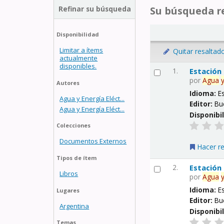
Refinar su búsqueda
Su búsqueda re
Disponibilidad
Limitar a ítems
Quitar resaltad
actualmente
disponibles.
1.
Estación
por
Agua
Autores
Idioma:
E
Agua y Energía Eléct...
Editor:
Bu
Agua y Energía Eléct...
Disponibi
Colecciones
Documentos Externos
Hacer r
Tipos de ítem
2.
Estación
Libros
por
Agua
Idioma:
E
Lugares
Editor:
Bu
Argentina
Disponibi
Temas