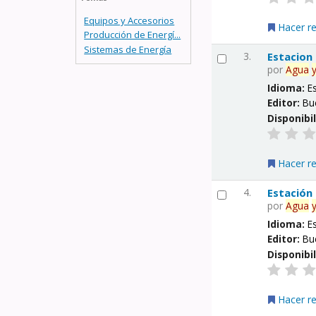
Equipos y Accesorios
Hacer r
Producción de Energí...
Sistemas de Energía
3.
Estacion
por
Agua
Idioma:
E
Editor:
Bu
Disponibi
Hacer r
4.
Estación
por
Agua
Idioma:
E
Editor:
Bu
Disponibi
Hacer r