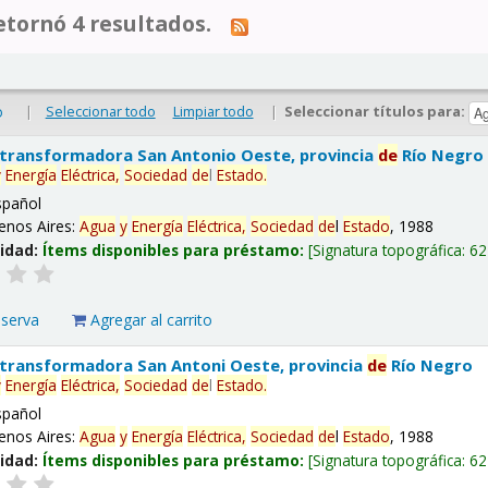
tornó 4 resultados.
|
Seleccionar todo
Limpiar todo
|
Seleccionar títulos para:
o
 transformadora San Antonio Oeste, provincia
de
Río Negro
y
Energía
Eléctrica,
Sociedad
de
l
Estado
.
spañol
enos Aires:
Agua
y
Energía
Eléctrica,
Sociedad
de
l
Estado
, 1988
lidad:
Ítems disponibles para préstamo:
Signatura topográfica:
62
eserva
Agregar al carrito
 transformadora San Antoni Oeste, provincia
de
Río Negro
y
Energía
Eléctrica,
Sociedad
de
l
Estado
.
spañol
enos Aires:
Agua
y
Energía
Eléctrica,
Sociedad
de
l
Estado
, 1988
lidad:
Ítems disponibles para préstamo:
Signatura topográfica:
62