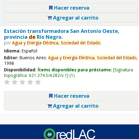
Hacer reserva
Agregar al carrito
Estación transformadora San Antonio Oeste,
provincia
de
Río Negro.
por
Agua
y
Energía
Eléctrica,
Sociedad
de
l
Estado
.
Idioma:
Español
Editor:
Buenos Aires:
Agua
y
Energía
Eléctrica,
Sociedad
de
l
Estado
,
1998
Disponibilidad:
Ítems disponibles para préstamo:
Signatura
topográfica:
621.374.5/A282/v.1
(1).
Hacer reserva
Agregar al carrito