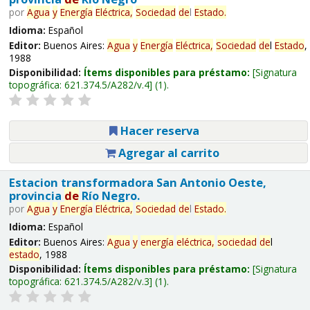
por
Agua
y
Energía
Eléctrica,
Sociedad
de
l
Estado
.
Idioma:
Español
Editor:
Buenos Aires:
Agua
y
Energía
Eléctrica,
Sociedad
de
l
Estado
,
1988
Disponibilidad:
Ítems disponibles para préstamo:
Signatura
topográfica:
621.374.5/A282/v.4
(1).
Hacer reserva
Agregar al carrito
Estacion transformadora San Antonio Oeste,
provincia
de
Río Negro.
por
Agua
y
Energía
Eléctrica,
Sociedad
de
l
Estado
.
Idioma:
Español
Editor:
Buenos Aires:
Agua
y
energía
eléctrica,
sociedad
de
l
estado
, 1988
Disponibilidad:
Ítems disponibles para préstamo:
Signatura
topográfica:
621.374.5/A282/v.3
(1).