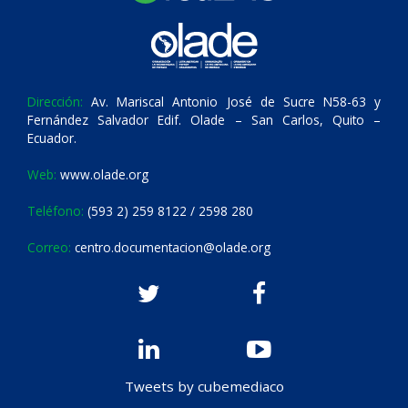
Dirección:
Av. Mariscal Antonio José de Sucre N58-63 y
Fernández Salvador Edif. Olade – San Carlos, Quito –
Ecuador.
Web:
www.olade.org
Teléfono:
(593 2) 259 8122 / 2598 280
Correo:
centro.documentacion@olade.org
Tweets by cubemediaco