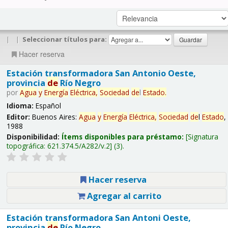
|
|
Seleccionar títulos para:
Hacer reserva
Estación transformadora San Antonio Oeste,
provincia
de
Río Negro
por
Agua
y
Energía
Eléctrica,
Sociedad
de
l
Estado
.
Idioma:
Español
Editor:
Buenos Aires:
Agua
y
Energía
Eléctrica,
Sociedad
de
l
Estado
,
1988
Disponibilidad:
Ítems disponibles para préstamo:
Signatura
topográfica:
621.374.5/A282/v.2
(3).
Hacer reserva
Agregar al carrito
Estación transformadora San Antoni Oeste,
provincia
de
Río Negro