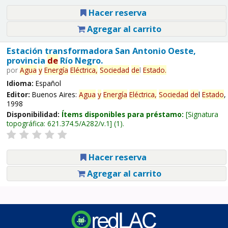
Hacer reserva
Agregar al carrito
Estación transformadora San Antonio Oeste,
provincia
de
Río Negro.
por
Agua
y
Energía
Eléctrica,
Sociedad
de
l
Estado
.
Idioma:
Español
Editor:
Buenos Aires:
Agua
y
Energía
Eléctrica,
Sociedad
de
l
Estado
,
1998
Disponibilidad:
Ítems disponibles para préstamo:
Signatura
topográfica:
621.374.5/A282/v.1
(1).
Hacer reserva
Agregar al carrito