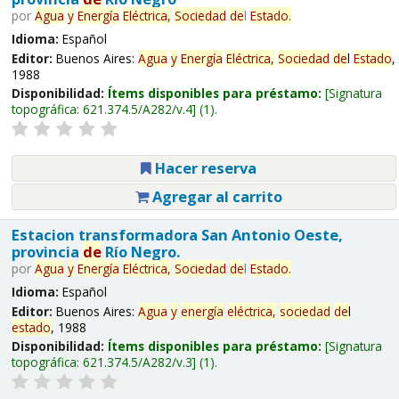
por
Agua
y
Energía
Eléctrica,
Sociedad
de
l
Estado
.
Idioma:
Español
Editor:
Buenos Aires:
Agua
y
Energía
Eléctrica,
Sociedad
de
l
Estado
,
1988
Disponibilidad:
Ítems disponibles para préstamo:
Signatura
topográfica:
621.374.5/A282/v.4
(1).
Hacer reserva
Agregar al carrito
Estacion transformadora San Antonio Oeste,
provincia
de
Río Negro.
por
Agua
y
Energía
Eléctrica,
Sociedad
de
l
Estado
.
Idioma:
Español
Editor:
Buenos Aires:
Agua
y
energía
eléctrica,
sociedad
de
l
estado
, 1988
Disponibilidad:
Ítems disponibles para préstamo:
Signatura
topográfica:
621.374.5/A282/v.3
(1).