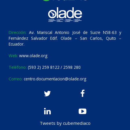
Dirección:
Av. Mariscal Antonio José de Sucre N58-63 y
Fernández Salvador Edif. Olade – San Carlos, Quito –
Ecuador.
Web:
www.olade.org
Teléfono:
(593 2) 259 8122 / 2598 280
Correo:
centro.documentacion@olade.org
Tweets by cubemediaco