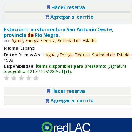
Hacer reserva
Agregar al carrito
Estación transformadora San Antonio Oeste,
provincia
de
Río Negro.
por
Agua
y
Energía
Eléctrica,
Sociedad
de
l
Estado
.
Idioma:
Español
Editor:
Buenos Aires:
Agua
y
Energía
Eléctrica,
Sociedad
de
l
Estado
,
1998
Disponibilidad:
Ítems disponibles para préstamo:
Signatura
topográfica:
621.374.5/A282/v.1
(1).
Hacer reserva
Agregar al carrito