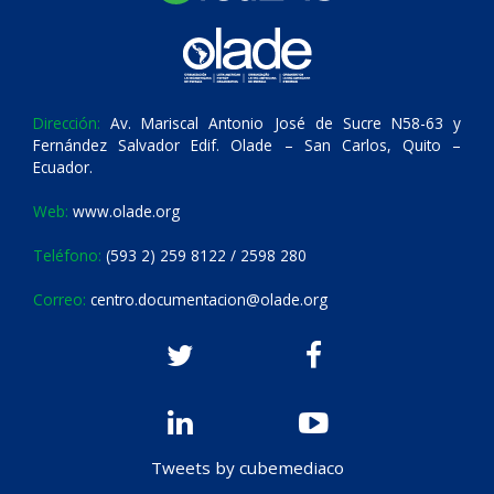
Dirección:
Av. Mariscal Antonio José de Sucre N58-63 y
Fernández Salvador Edif. Olade – San Carlos, Quito –
Ecuador.
Web:
www.olade.org
Teléfono:
(593 2) 259 8122 / 2598 280
Correo:
centro.documentacion@olade.org
Tweets by cubemediaco