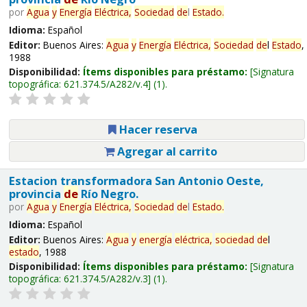
por
Agua
y
Energía
Eléctrica,
Sociedad
de
l
Estado
.
Idioma:
Español
Editor:
Buenos Aires:
Agua
y
Energía
Eléctrica,
Sociedad
de
l
Estado
,
1988
Disponibilidad:
Ítems disponibles para préstamo:
Signatura
topográfica:
621.374.5/A282/v.4
(1).
Hacer reserva
Agregar al carrito
Estacion transformadora San Antonio Oeste,
provincia
de
Río Negro.
por
Agua
y
Energía
Eléctrica,
Sociedad
de
l
Estado
.
Idioma:
Español
Editor:
Buenos Aires:
Agua
y
energía
eléctrica,
sociedad
de
l
estado
, 1988
Disponibilidad:
Ítems disponibles para préstamo:
Signatura
topográfica:
621.374.5/A282/v.3
(1).