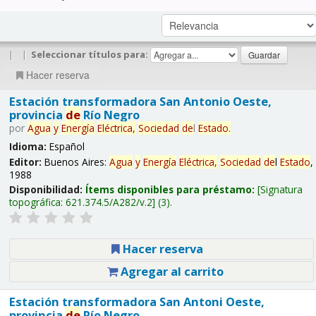
|
|
Seleccionar títulos para:
Hacer reserva
Estación transformadora San Antonio Oeste,
provincia
de
Río Negro
por
Agua
y
Energía
Eléctrica,
Sociedad
de
l
Estado
.
Idioma:
Español
Editor:
Buenos Aires:
Agua
y
Energía
Eléctrica,
Sociedad
de
l
Estado
,
1988
Disponibilidad:
Ítems disponibles para préstamo:
Signatura
topográfica:
621.374.5/A282/v.2
(3).
Hacer reserva
Agregar al carrito
Estación transformadora San Antoni Oeste,
provincia
de
Río Negro