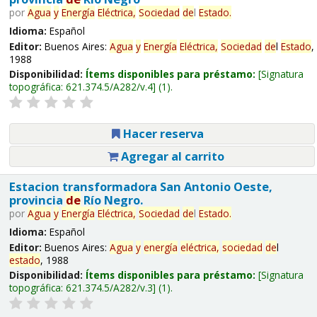
por
Agua
y
Energía
Eléctrica,
Sociedad
de
l
Estado
.
Idioma:
Español
Editor:
Buenos Aires:
Agua
y
Energía
Eléctrica,
Sociedad
de
l
Estado
,
1988
Disponibilidad:
Ítems disponibles para préstamo:
Signatura
topográfica:
621.374.5/A282/v.4
(1).
Hacer reserva
Agregar al carrito
Estacion transformadora San Antonio Oeste,
provincia
de
Río Negro.
por
Agua
y
Energía
Eléctrica,
Sociedad
de
l
Estado
.
Idioma:
Español
Editor:
Buenos Aires:
Agua
y
energía
eléctrica,
sociedad
de
l
estado
, 1988
Disponibilidad:
Ítems disponibles para préstamo:
Signatura
topográfica:
621.374.5/A282/v.3
(1).