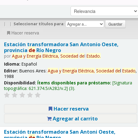
|
|
Seleccionar títulos para:
Hacer reserva
Estación transformadora San Antonio Oeste,
provincia
de
Río Negro
por
Agua
y
Energía
Eléctrica,
Sociedad
de
l
Estado
.
Idioma:
Español
Editor:
Buenos Aires:
Agua
y
Energía
Eléctrica,
Sociedad
de
l
Estado
,
1988
Disponibilidad:
Ítems disponibles para préstamo:
Signatura
topográfica:
621.374.5/A282/v.2
(3).
Hacer reserva
Agregar al carrito
Estación transformadora San Antoni Oeste,
provincia
de
Río Negro