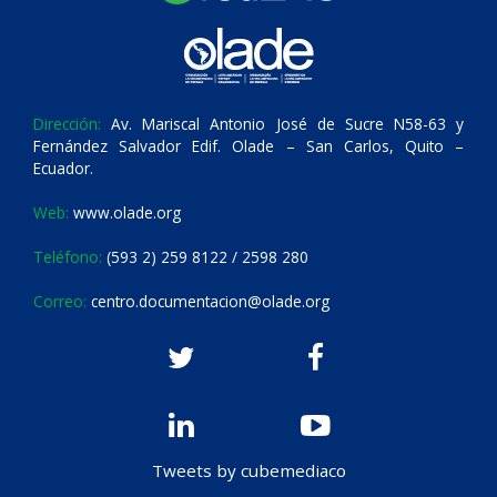
Dirección:
Av. Mariscal Antonio José de Sucre N58-63 y
Fernández Salvador Edif. Olade – San Carlos, Quito –
Ecuador.
Web:
www.olade.org
Teléfono:
(593 2) 259 8122 / 2598 280
Correo:
centro.documentacion@olade.org
Tweets by cubemediaco