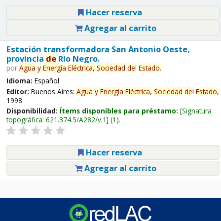
Hacer reserva
Agregar al carrito
Estación transformadora San Antonio Oeste,
provincia
de
Río Negro.
por
Agua
y
Energía
Eléctrica,
Sociedad
de
l
Estado
.
Idioma:
Español
Editor:
Buenos Aires:
Agua
y
Energía
Eléctrica,
Sociedad
de
l
Estado
,
1998
Disponibilidad:
Ítems disponibles para préstamo:
Signatura
topográfica:
621.374.5/A282/v.1
(1).
Hacer reserva
Agregar al carrito