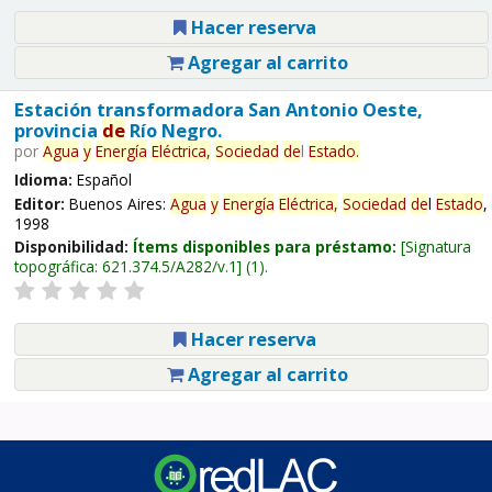
Hacer reserva
Agregar al carrito
Estación transformadora San Antonio Oeste,
provincia
de
Río Negro.
por
Agua
y
Energía
Eléctrica,
Sociedad
de
l
Estado
.
Idioma:
Español
Editor:
Buenos Aires:
Agua
y
Energía
Eléctrica,
Sociedad
de
l
Estado
,
1998
Disponibilidad:
Ítems disponibles para préstamo:
Signatura
topográfica:
621.374.5/A282/v.1
(1).
Hacer reserva
Agregar al carrito