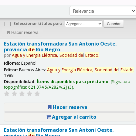
|
|
Seleccionar títulos para:
Hacer reserva
Estación transformadora San Antonio Oeste,
provincia
de
Río Negro
por
Agua
y
Energía
Eléctrica,
Sociedad
de
l
Estado
.
Idioma:
Español
Editor:
Buenos Aires:
Agua
y
Energía
Eléctrica,
Sociedad
de
l
Estado
,
1988
Disponibilidad:
Ítems disponibles para préstamo:
Signatura
topográfica:
621.374.5/A282/v.2
(3).
Hacer reserva
Agregar al carrito
Estación transformadora San Antoni Oeste,
provincia
de
Río Negro