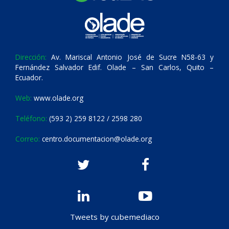
Dirección:
Av. Mariscal Antonio José de Sucre N58-63 y
Fernández Salvador Edif. Olade – San Carlos, Quito –
Ecuador.
Web:
www.olade.org
Teléfono:
(593 2) 259 8122 / 2598 280
Correo:
centro.documentacion@olade.org
Tweets by cubemediaco