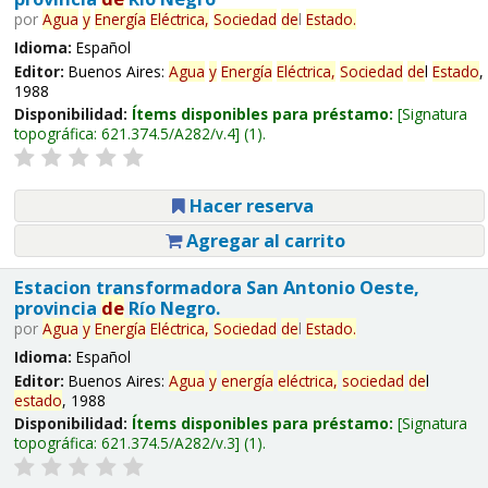
por
Agua
y
Energía
Eléctrica,
Sociedad
de
l
Estado
.
Idioma:
Español
Editor:
Buenos Aires:
Agua
y
Energía
Eléctrica,
Sociedad
de
l
Estado
,
1988
Disponibilidad:
Ítems disponibles para préstamo:
Signatura
topográfica:
621.374.5/A282/v.4
(1).
Hacer reserva
Agregar al carrito
Estacion transformadora San Antonio Oeste,
provincia
de
Río Negro.
por
Agua
y
Energía
Eléctrica,
Sociedad
de
l
Estado
.
Idioma:
Español
Editor:
Buenos Aires:
Agua
y
energía
eléctrica,
sociedad
de
l
estado
, 1988
Disponibilidad:
Ítems disponibles para préstamo:
Signatura
topográfica:
621.374.5/A282/v.3
(1).