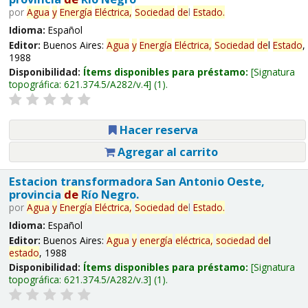
por
Agua
y
Energía
Eléctrica,
Sociedad
de
l
Estado
.
Idioma:
Español
Editor:
Buenos Aires:
Agua
y
Energía
Eléctrica,
Sociedad
de
l
Estado
,
1988
Disponibilidad:
Ítems disponibles para préstamo:
Signatura
topográfica:
621.374.5/A282/v.4
(1).
Hacer reserva
Agregar al carrito
Estacion transformadora San Antonio Oeste,
provincia
de
Río Negro.
por
Agua
y
Energía
Eléctrica,
Sociedad
de
l
Estado
.
Idioma:
Español
Editor:
Buenos Aires:
Agua
y
energía
eléctrica,
sociedad
de
l
estado
, 1988
Disponibilidad:
Ítems disponibles para préstamo:
Signatura
topográfica:
621.374.5/A282/v.3
(1).