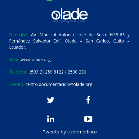
Dirección:
Av. Mariscal Antonio José de Sucre N58-63 y
Fernández Salvador Edif. Olade – San Carlos, Quito –
Ecuador.
Web:
www.olade.org
Teléfono:
(593 2) 259 8122 / 2598 280
Correo:
centro.documentacion@olade.org
Tweets by cubemediaco