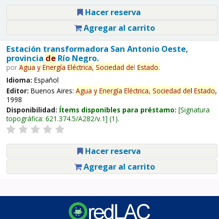
Hacer reserva
Agregar al carrito
Estación transformadora San Antonio Oeste,
provincia
de
Río Negro.
por
Agua
y
Energía
Eléctrica,
Sociedad
de
l
Estado
.
Idioma:
Español
Editor:
Buenos Aires:
Agua
y
Energía
Eléctrica,
Sociedad
de
l
Estado
,
1998
Disponibilidad:
Ítems disponibles para préstamo:
Signatura
topográfica:
621.374.5/A282/v.1
(1).
Hacer reserva
Agregar al carrito