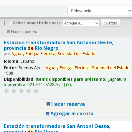
|
|
Seleccionar títulos para:
Hacer reserva
Estación transformadora San Antonio Oeste,
provincia
de
Río Negro
por
Agua
y
Energía
Eléctrica,
Sociedad
de
l
Estado
.
Idioma:
Español
Editor:
Buenos Aires:
Agua
y
Energía
Eléctrica,
Sociedad
de
l
Estado
,
1988
Disponibilidad:
Ítems disponibles para préstamo:
Signatura
topográfica:
621.374.5/A282/v.2
(3).
Hacer reserva
Agregar al carrito
Estación transformadora San Antoni Oeste,
provincia
de
Río Negro