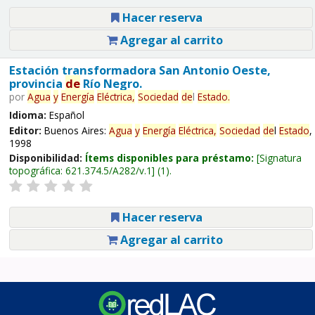
Hacer reserva
Agregar al carrito
Estación transformadora San Antonio Oeste,
provincia
de
Río Negro.
por
Agua
y
Energía
Eléctrica,
Sociedad
de
l
Estado
.
Idioma:
Español
Editor:
Buenos Aires:
Agua
y
Energía
Eléctrica,
Sociedad
de
l
Estado
,
1998
Disponibilidad:
Ítems disponibles para préstamo:
Signatura
topográfica:
621.374.5/A282/v.1
(1).
Hacer reserva
Agregar al carrito