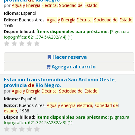
por
Agua
y
Energía
Eléctrica,
Sociedad
de
l
Estado
.
Idioma:
Español
Editor:
Buenos Aires:
Agua
y
Energía
Eléctrica,
Sociedad
de
l
Estado
,
1988
Disponibilidad:
Ítems disponibles para préstamo:
Signatura
topográfica:
621.374.5/A282/v.4
(1).
Hacer reserva
Agregar al carrito
Estacion transformadora San Antonio Oeste,
provincia
de
Río Negro.
por
Agua
y
Energía
Eléctrica,
Sociedad
de
l
Estado
.
Idioma:
Español
Editor:
Buenos Aires:
Agua
y
energía
eléctrica,
sociedad
de
l
estado
, 1988
Disponibilidad:
Ítems disponibles para préstamo:
Signatura
topográfica:
621.374.5/A282/v.3
(1).