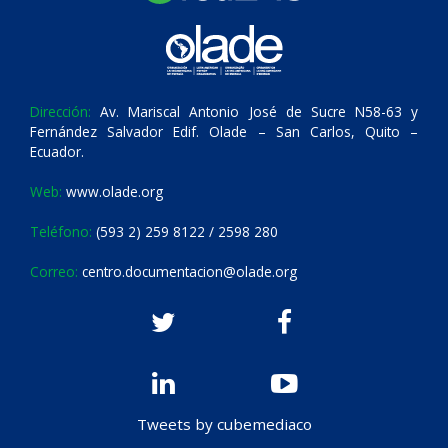
Dirección:
Av. Mariscal Antonio José de Sucre N58-63 y
Fernández Salvador Edif. Olade – San Carlos, Quito –
Ecuador.
Web:
www.olade.org
Teléfono:
(593 2) 259 8122 / 2598 280
Correo:
centro.documentacion@olade.org
Tweets by cubemediaco