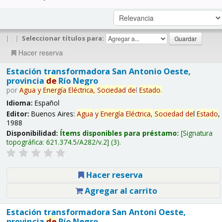
|
|
Seleccionar títulos para:
Hacer reserva
Estación transformadora San Antonio Oeste,
provincia
de
Río Negro
por
Agua
y
Energía
Eléctrica,
Sociedad
de
l
Estado
.
Idioma:
Español
Editor:
Buenos Aires:
Agua
y
Energía
Eléctrica,
Sociedad
de
l
Estado
,
1988
Disponibilidad:
Ítems disponibles para préstamo:
Signatura
topográfica:
621.374.5/A282/v.2
(3).
Hacer reserva
Agregar al carrito
Estación transformadora San Antoni Oeste,
provincia
de
Río Negro