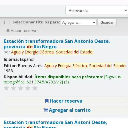
|
|
Seleccionar títulos para:
Hacer reserva
Estación transformadora San Antonio Oeste,
provincia
de
Río Negro
por
Agua
y
Energía
Eléctrica,
Sociedad
de
l
Estado
.
Idioma:
Español
Editor:
Buenos Aires:
Agua
y
Energía
Eléctrica,
Sociedad
de
l
Estado
,
1988
Disponibilidad:
Ítems disponibles para préstamo:
Signatura
topográfica:
621.374.5/A282/v.2
(3).
Hacer reserva
Agregar al carrito
Estación transformadora San Antoni Oeste,
provincia
de
Río Negro