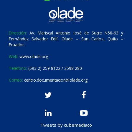
Dirección:
Av. Mariscal Antonio José de Sucre N58-63 y
Fernández Salvador Edif. Olade – San Carlos, Quito –
Ecuador.
Web:
www.olade.org
Teléfono:
(593 2) 259 8122 / 2598 280
Correo:
centro.documentacion@olade.org
Tweets by cubemediaco