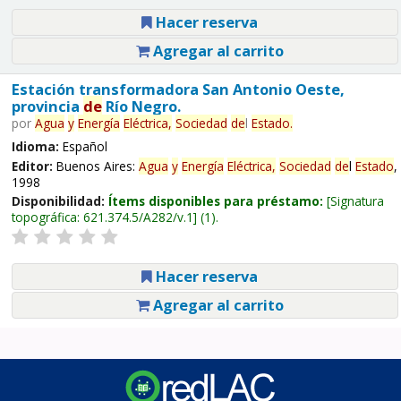
Hacer reserva
Agregar al carrito
Estación transformadora San Antonio Oeste,
provincia
de
Río Negro.
por
Agua
y
Energía
Eléctrica,
Sociedad
de
l
Estado
.
Idioma:
Español
Editor:
Buenos Aires:
Agua
y
Energía
Eléctrica,
Sociedad
de
l
Estado
,
1998
Disponibilidad:
Ítems disponibles para préstamo:
Signatura
topográfica:
621.374.5/A282/v.1
(1).
Hacer reserva
Agregar al carrito