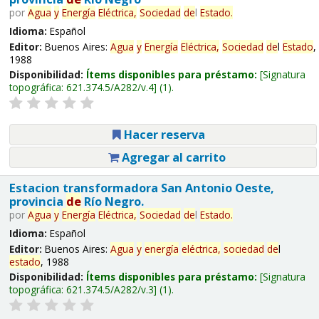
por
Agua
y
Energía
Eléctrica,
Sociedad
de
l
Estado
.
Idioma:
Español
Editor:
Buenos Aires:
Agua
y
Energía
Eléctrica,
Sociedad
de
l
Estado
,
1988
Disponibilidad:
Ítems disponibles para préstamo:
Signatura
topográfica:
621.374.5/A282/v.4
(1).
Hacer reserva
Agregar al carrito
Estacion transformadora San Antonio Oeste,
provincia
de
Río Negro.
por
Agua
y
Energía
Eléctrica,
Sociedad
de
l
Estado
.
Idioma:
Español
Editor:
Buenos Aires:
Agua
y
energía
eléctrica,
sociedad
de
l
estado
, 1988
Disponibilidad:
Ítems disponibles para préstamo:
Signatura
topográfica:
621.374.5/A282/v.3
(1).