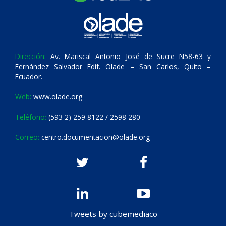
Dirección:
Av. Mariscal Antonio José de Sucre N58-63 y
Fernández Salvador Edif. Olade – San Carlos, Quito –
Ecuador.
Web:
www.olade.org
Teléfono:
(593 2) 259 8122 / 2598 280
Correo:
centro.documentacion@olade.org
Tweets by cubemediaco