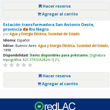
Hacer reserva
Agregar al carrito
Estación transformadora San Antonio Oeste,
provincia
de
Río Negro.
por
Agua
y
Energía
Eléctrica,
Sociedad
de
l
Estado
.
Idioma:
Español
Editor:
Buenos Aires:
Agua
y
Energía
Eléctrica,
Sociedad
de
l
Estado
,
1998
Disponibilidad:
Ítems disponibles para préstamo:
Signatura
topográfica:
621.374.5/A282/v.1
(1).
Hacer reserva
Agregar al carrito