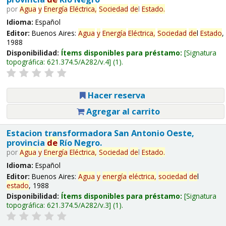
por
Agua
y
Energía
Eléctrica,
Sociedad
de
l
Estado
.
Idioma:
Español
Editor:
Buenos Aires:
Agua
y
Energía
Eléctrica,
Sociedad
de
l
Estado
,
1988
Disponibilidad:
Ítems disponibles para préstamo:
Signatura
topográfica:
621.374.5/A282/v.4
(1).
Hacer reserva
Agregar al carrito
Estacion transformadora San Antonio Oeste,
provincia
de
Río Negro.
por
Agua
y
Energía
Eléctrica,
Sociedad
de
l
Estado
.
Idioma:
Español
Editor:
Buenos Aires:
Agua
y
energía
eléctrica,
sociedad
de
l
estado
, 1988
Disponibilidad:
Ítems disponibles para préstamo:
Signatura
topográfica:
621.374.5/A282/v.3
(1).