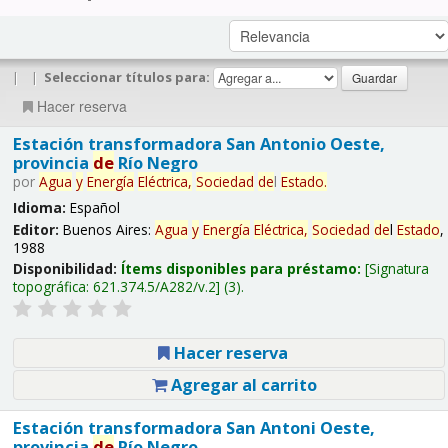
|
|
Seleccionar títulos para:
Hacer reserva
Estación transformadora San Antonio Oeste,
provincia
de
Río Negro
por
Agua
y
Energía
Eléctrica,
Sociedad
de
l
Estado
.
Idioma:
Español
Editor:
Buenos Aires:
Agua
y
Energía
Eléctrica,
Sociedad
de
l
Estado
,
1988
Disponibilidad:
Ítems disponibles para préstamo:
Signatura
topográfica:
621.374.5/A282/v.2
(3).
Hacer reserva
Agregar al carrito
Estación transformadora San Antoni Oeste,
provincia
de
Río Negro