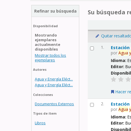
Refinar su búsqueda
Su búsqueda re
Disponibilidad
Mostrando
Quitar resaltad
ejemplares
actualmente
1.
Estación
disponibles
por
Agua
Mostrar todos los
ejemplares
Idioma:
E
Editor:
Bu
Autores
Disponibi
Agua y Energía Eléct...
Agua y Energía Eléct...
Hacer r
Colecciones
2.
Estación
Documentos Externos
por
Agua
Tipos de ítem
Idioma:
E
Libros
Editor:
Bu
Disponibi