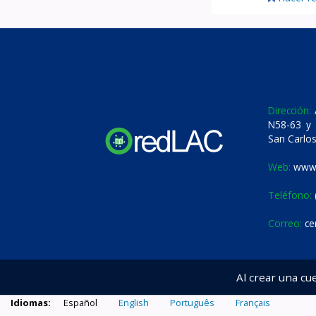
Dirección:
A
N58-63 y 
San Carlos
Web:
www.
Teléfono:
Correo:
ce
Al crear una cu
Idiomas:
Español
English
Português
Français