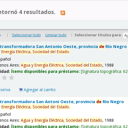
tornó 4 resultados.
|
Seleccionar todo
Limpiar todo
|
Seleccionar títulos para:
o
 transformadora San Antonio Oeste, provincia
de
Río Negro
y
Energía
Eléctrica,
Sociedad
de
l
Estado
.
spañol
enos Aires:
Agua
y
Energía
Eléctrica,
Sociedad
de
l
Estado
, 1988
lidad:
Ítems disponibles para préstamo:
Signatura topográfica:
62
eserva
Agregar al carrito
 transformadora San Antoni Oeste, provincia
de
Río Negro
y
Energía
Eléctrica,
Sociedad
de
l
Estado
.
spañol
enos Aires:
Agua
y
Energía
Eléctrica,
Sociedad
de
l
Estado
, 1988
lidad:
Ítems disponibles para préstamo:
Signatura topográfica:
62