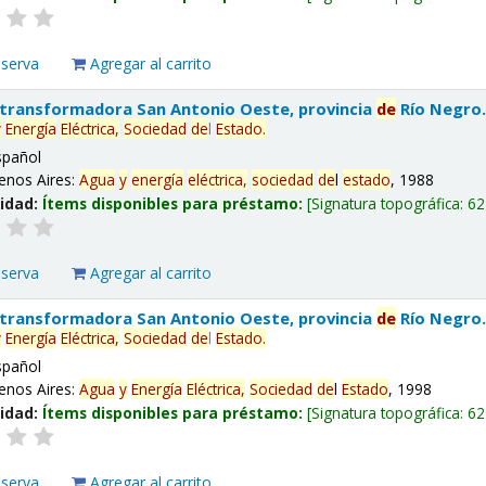
eserva
Agregar al carrito
 transformadora San Antonio Oeste, provincia
de
Río Negro
y
Energía
Eléctrica,
Sociedad
de
l
Estado
.
spañol
enos Aires:
Agua
y
energía
eléctrica,
sociedad
de
l
estado
, 1988
lidad:
Ítems disponibles para préstamo:
Signatura topográfica:
62
eserva
Agregar al carrito
 transformadora San Antonio Oeste, provincia
de
Río Negro
y
Energía
Eléctrica,
Sociedad
de
l
Estado
.
spañol
enos Aires:
Agua
y
Energía
Eléctrica,
Sociedad
de
l
Estado
, 1998
lidad:
Ítems disponibles para préstamo:
Signatura topográfica:
62
eserva
Agregar al carrito