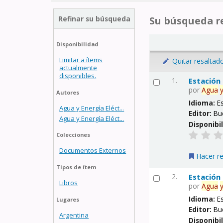
Refinar su búsqueda
Su búsqueda re
Disponibilidad
Limitar a ítems
Quitar resaltad
actualmente
disponibles.
1.
Estación
por
Agua
Autores
Idioma:
E
Agua y Energía Eléct...
Editor:
Bu
Agua y Energía Eléct...
Disponibi
Colecciones
Documentos Externos
Hacer r
Tipos de ítem
2.
Estación
Libros
por
Agua
Idioma:
E
Lugares
Editor:
Bu
Argentina
Disponibi