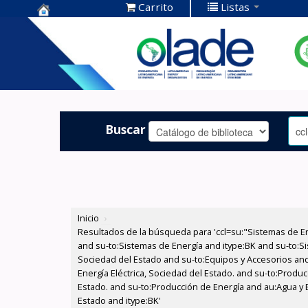
Carrito
Listas
Centro de
Documentación
OLADE -
Buscar
Inicio
›
Resultados de la búsqueda para 'ccl=su:"Sistemas de E
and su-to:Sistemas de Energía and itype:BK and su-to:Si
Sociedad del Estado and su-to:Equipos y Accesorios and
Energía Eléctrica, Sociedad del Estado. and su-to:Produc
Estado. and su-to:Producción de Energía and au:Agua y E
Estado and itype:BK'