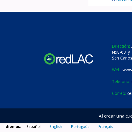
Dirección:
A
N58-63 y 
San Carlos
Web:
www.
Teléfono:
Correo:
ce
Al crear una cu
Idiomas:
Español
English
Português
Français