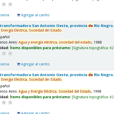
eserva
Agregar al carrito
 transformadora San Antonio Oeste, provincia
de
Río Negro
y
Energía
Eléctrica,
Sociedad
de
l
Estado
.
spañol
enos Aires:
Agua
y
energía
eléctrica,
sociedad
de
l
estado
, 1988
lidad:
Ítems disponibles para préstamo:
Signatura topográfica:
62
eserva
Agregar al carrito
 transformadora San Antonio Oeste, provincia
de
Río Negro
y
Energía
Eléctrica,
Sociedad
de
l
Estado
.
spañol
enos Aires:
Agua
y
Energía
Eléctrica,
Sociedad
de
l
Estado
, 1998
lidad:
Ítems disponibles para préstamo:
Signatura topográfica:
62
eserva
Agregar al carrito