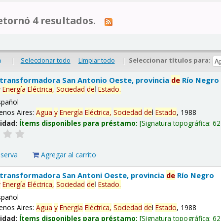
tornó 4 resultados.
|
Seleccionar todo
Limpiar todo
|
Seleccionar títulos para:
o
 transformadora San Antonio Oeste, provincia
de
Río Negro
y
Energía
Eléctrica,
Sociedad
de
l
Estado
.
spañol
enos Aires:
Agua
y
Energía
Eléctrica,
Sociedad
de
l
Estado
, 1988
lidad:
Ítems disponibles para préstamo:
Signatura topográfica:
62
eserva
Agregar al carrito
 transformadora San Antoni Oeste, provincia
de
Río Negro
y
Energía
Eléctrica,
Sociedad
de
l
Estado
.
spañol
enos Aires:
Agua
y
Energía
Eléctrica,
Sociedad
de
l
Estado
, 1988
lidad:
Ítems disponibles para préstamo:
Signatura topográfica:
62