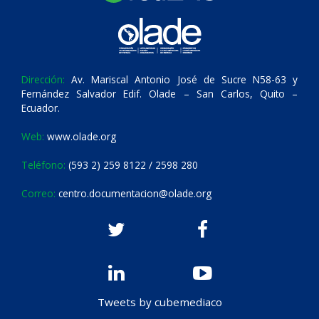
Dirección:
Av. Mariscal Antonio José de Sucre N58-63 y
Fernández Salvador Edif. Olade – San Carlos, Quito –
Ecuador.
Web:
www.olade.org
Teléfono:
(593 2) 259 8122 / 2598 280
Correo:
centro.documentacion@olade.org
Tweets by cubemediaco