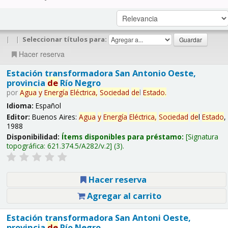
|
|
Seleccionar títulos para:
Hacer reserva
Estación transformadora San Antonio Oeste,
provincia
de
Río Negro
por
Agua
y
Energía
Eléctrica,
Sociedad
de
l
Estado
.
Idioma:
Español
Editor:
Buenos Aires:
Agua
y
Energía
Eléctrica,
Sociedad
de
l
Estado
,
1988
Disponibilidad:
Ítems disponibles para préstamo:
Signatura
topográfica:
621.374.5/A282/v.2
(3).
Hacer reserva
Agregar al carrito
Estación transformadora San Antoni Oeste,
provincia
de
Río Negro