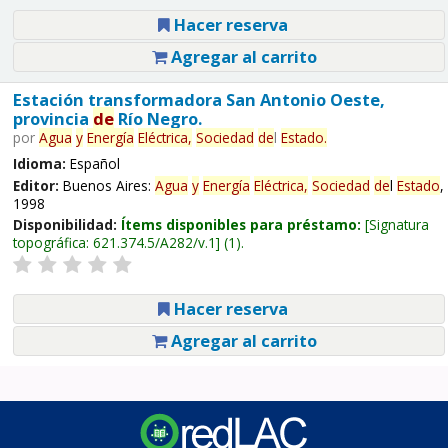
Hacer reserva
Agregar al carrito
Estación transformadora San Antonio Oeste,
provincia
de
Río Negro.
por
Agua
y
Energía
Eléctrica,
Sociedad
de
l
Estado
.
Idioma:
Español
Editor:
Buenos Aires:
Agua
y
Energía
Eléctrica,
Sociedad
de
l
Estado
,
1998
Disponibilidad:
Ítems disponibles para préstamo:
Signatura
topográfica:
621.374.5/A282/v.1
(1).
Hacer reserva
Agregar al carrito