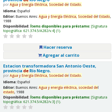
por
Agua
y
Energía
Eléctrica,
Sociedad
de
l
Estado
.
Idioma:
Español
Editor:
Buenos Aires:
Agua
y
Energía
Eléctrica,
Sociedad
de
l
Estado
,
1988
Disponibilidad:
Ítems disponibles para préstamo:
Signatura
topográfica:
621.374.5/A282/v.4
(1).
Hacer reserva
Agregar al carrito
Estacion transformadora San Antonio Oeste,
provincia
de
Río Negro.
por
Agua
y
Energía
Eléctrica,
Sociedad
de
l
Estado
.
Idioma:
Español
Editor:
Buenos Aires:
Agua
y
energía
eléctrica,
sociedad
de
l
estado
, 1988
Disponibilidad:
Ítems disponibles para préstamo:
Signatura
topográfica:
621.374.5/A282/v.3
(1).