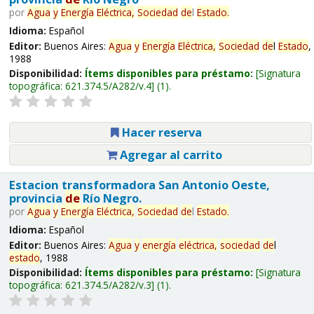
por
Agua
y
Energía
Eléctrica,
Sociedad
de
l
Estado
.
Idioma:
Español
Editor:
Buenos Aires:
Agua
y
Energía
Eléctrica,
Sociedad
de
l
Estado
,
1988
Disponibilidad:
Ítems disponibles para préstamo:
Signatura
topográfica:
621.374.5/A282/v.4
(1).
Hacer reserva
Agregar al carrito
Estacion transformadora San Antonio Oeste,
provincia
de
Río Negro.
por
Agua
y
Energía
Eléctrica,
Sociedad
de
l
Estado
.
Idioma:
Español
Editor:
Buenos Aires:
Agua
y
energía
eléctrica,
sociedad
de
l
estado
, 1988
Disponibilidad:
Ítems disponibles para préstamo:
Signatura
topográfica:
621.374.5/A282/v.3
(1).