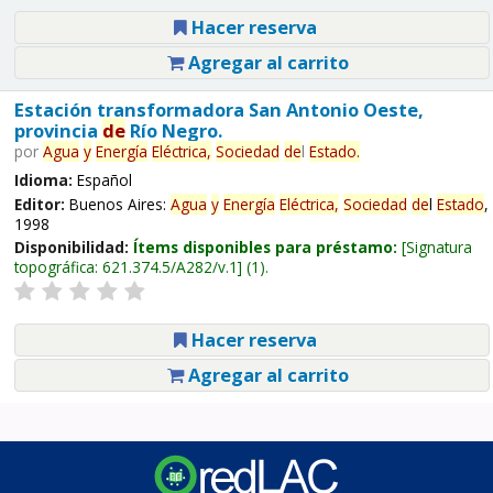
Hacer reserva
Agregar al carrito
Estación transformadora San Antonio Oeste,
provincia
de
Río Negro.
por
Agua
y
Energía
Eléctrica,
Sociedad
de
l
Estado
.
Idioma:
Español
Editor:
Buenos Aires:
Agua
y
Energía
Eléctrica,
Sociedad
de
l
Estado
,
1998
Disponibilidad:
Ítems disponibles para préstamo:
Signatura
topográfica:
621.374.5/A282/v.1
(1).
Hacer reserva
Agregar al carrito