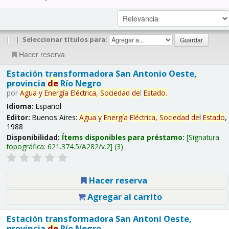
|
|
Seleccionar títulos para:
Hacer reserva
Estación transformadora San Antonio Oeste,
provincia
de
Río Negro
por
Agua
y
Energía
Eléctrica,
Sociedad
de
l
Estado
.
Idioma:
Español
Editor:
Buenos Aires:
Agua
y
Energía
Eléctrica,
Sociedad
de
l
Estado
,
1988
Disponibilidad:
Ítems disponibles para préstamo:
Signatura
topográfica:
621.374.5/A282/v.2
(3).
Hacer reserva
Agregar al carrito
Estación transformadora San Antoni Oeste,
provincia
de
Río Negro