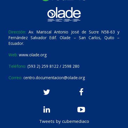
Dirección:
Av. Mariscal Antonio José de Sucre N58-63 y
Fernández Salvador Edif. Olade – San Carlos, Quito –
Ecuador.
Web:
www.olade.org
Teléfono:
(593 2) 259 8122 / 2598 280
Correo:
centro.documentacion@olade.org
Tweets by cubemediaco