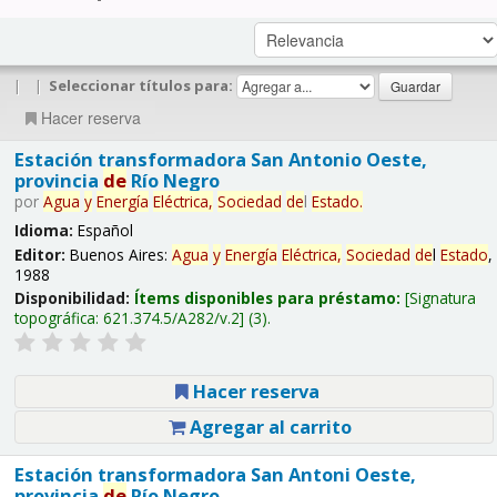
|
|
Seleccionar títulos para:
Hacer reserva
Estación transformadora San Antonio Oeste,
provincia
de
Río Negro
por
Agua
y
Energía
Eléctrica,
Sociedad
de
l
Estado
.
Idioma:
Español
Editor:
Buenos Aires:
Agua
y
Energía
Eléctrica,
Sociedad
de
l
Estado
,
1988
Disponibilidad:
Ítems disponibles para préstamo:
Signatura
topográfica:
621.374.5/A282/v.2
(3).
Hacer reserva
Agregar al carrito
Estación transformadora San Antoni Oeste,
provincia
de
Río Negro