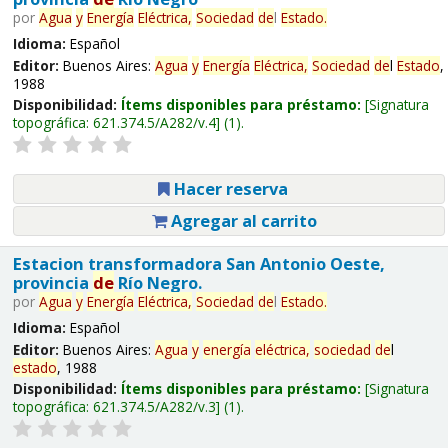
por
Agua
y
Energía
Eléctrica,
Sociedad
de
l
Estado
.
Idioma:
Español
Editor:
Buenos Aires:
Agua
y
Energía
Eléctrica,
Sociedad
de
l
Estado
,
1988
Disponibilidad:
Ítems disponibles para préstamo:
Signatura
topográfica:
621.374.5/A282/v.4
(1).
Hacer reserva
Agregar al carrito
Estacion transformadora San Antonio Oeste,
provincia
de
Río Negro.
por
Agua
y
Energía
Eléctrica,
Sociedad
de
l
Estado
.
Idioma:
Español
Editor:
Buenos Aires:
Agua
y
energía
eléctrica,
sociedad
de
l
estado
, 1988
Disponibilidad:
Ítems disponibles para préstamo:
Signatura
topográfica:
621.374.5/A282/v.3
(1).