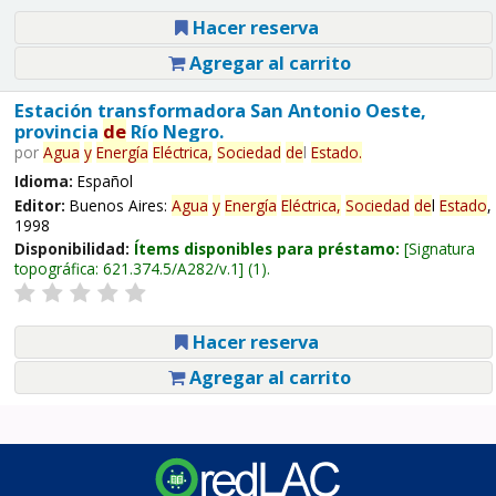
Hacer reserva
Agregar al carrito
Estación transformadora San Antonio Oeste,
provincia
de
Río Negro.
por
Agua
y
Energía
Eléctrica,
Sociedad
de
l
Estado
.
Idioma:
Español
Editor:
Buenos Aires:
Agua
y
Energía
Eléctrica,
Sociedad
de
l
Estado
,
1998
Disponibilidad:
Ítems disponibles para préstamo:
Signatura
topográfica:
621.374.5/A282/v.1
(1).
Hacer reserva
Agregar al carrito