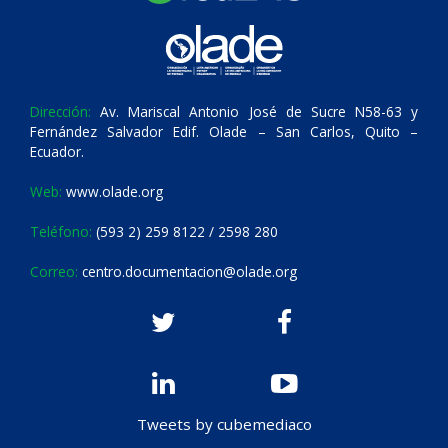
Dirección:
Av. Mariscal Antonio José de Sucre N58-63 y
Fernández Salvador Edif. Olade – San Carlos, Quito –
Ecuador.
Web:
www.olade.org
Teléfono:
(593 2) 259 8122 / 2598 280
Correo:
centro.documentacion@olade.org
Tweets by cubemediaco