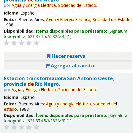
por
Agua
y
Energía
Eléctrica,
Sociedad
de
l
Estado
.
Idioma:
Español
Editor:
Buenos Aires:
Agua
y
Energía
Eléctrica,
Sociedad
de
l
Estado
,
1988
Disponibilidad:
Ítems disponibles para préstamo:
Signatura
topográfica:
621.374.5/A282/v.4
(1).
Hacer reserva
Agregar al carrito
Estacion transformadora San Antonio Oeste,
provincia
de
Río Negro.
por
Agua
y
Energía
Eléctrica,
Sociedad
de
l
Estado
.
Idioma:
Español
Editor:
Buenos Aires:
Agua
y
energía
eléctrica,
sociedad
de
l
estado
, 1988
Disponibilidad:
Ítems disponibles para préstamo:
Signatura
topográfica:
621.374.5/A282/v.3
(1).