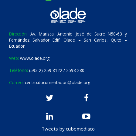
Dirección:
Av. Mariscal Antonio José de Sucre N58-63 y
Fernández Salvador Edif. Olade – San Carlos, Quito –
Ecuador.
Web:
www.olade.org
Teléfono:
(593 2) 259 8122 / 2598 280
Correo:
centro.documentacion@olade.org
Tweets by cubemediaco