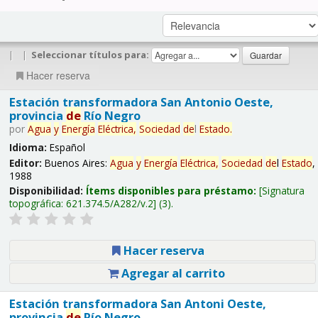
|
|
Seleccionar títulos para:
Hacer reserva
Estación transformadora San Antonio Oeste,
provincia
de
Río Negro
por
Agua
y
Energía
Eléctrica,
Sociedad
de
l
Estado
.
Idioma:
Español
Editor:
Buenos Aires:
Agua
y
Energía
Eléctrica,
Sociedad
de
l
Estado
,
1988
Disponibilidad:
Ítems disponibles para préstamo:
Signatura
topográfica:
621.374.5/A282/v.2
(3).
Hacer reserva
Agregar al carrito
Estación transformadora San Antoni Oeste,
provincia
de
Río Negro