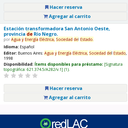
Hacer reserva
Agregar al carrito
Estación transformadora San Antonio Oeste,
provincia
de
Río Negro.
por
Agua
y
Energía
Eléctrica,
Sociedad
de
l
Estado
.
Idioma:
Español
Editor:
Buenos Aires:
Agua
y
Energía
Eléctrica,
Sociedad
de
l
Estado
,
1998
Disponibilidad:
Ítems disponibles para préstamo:
Signatura
topográfica:
621.374.5/A282/v.1
(1).
Hacer reserva
Agregar al carrito