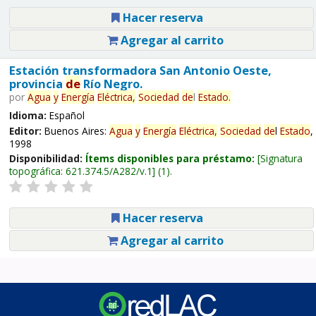
Hacer reserva
Agregar al carrito
Estación transformadora San Antonio Oeste,
provincia
de
Río Negro.
por
Agua
y
Energía
Eléctrica,
Sociedad
de
l
Estado
.
Idioma:
Español
Editor:
Buenos Aires:
Agua
y
Energía
Eléctrica,
Sociedad
de
l
Estado
,
1998
Disponibilidad:
Ítems disponibles para préstamo:
Signatura
topográfica:
621.374.5/A282/v.1
(1).
Hacer reserva
Agregar al carrito