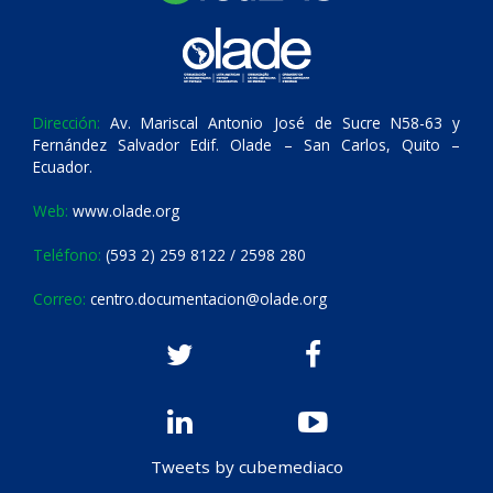
Dirección:
Av. Mariscal Antonio José de Sucre N58-63 y
Fernández Salvador Edif. Olade – San Carlos, Quito –
Ecuador.
Web:
www.olade.org
Teléfono:
(593 2) 259 8122 / 2598 280
Correo:
centro.documentacion@olade.org
Tweets by cubemediaco