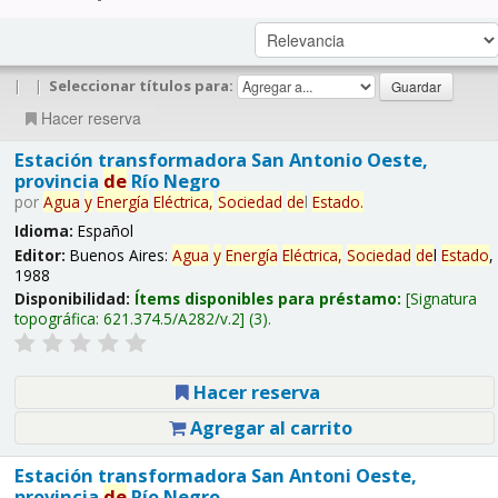
|
|
Seleccionar títulos para:
Hacer reserva
Estación transformadora San Antonio Oeste,
provincia
de
Río Negro
por
Agua
y
Energía
Eléctrica,
Sociedad
de
l
Estado
.
Idioma:
Español
Editor:
Buenos Aires:
Agua
y
Energía
Eléctrica,
Sociedad
de
l
Estado
,
1988
Disponibilidad:
Ítems disponibles para préstamo:
Signatura
topográfica:
621.374.5/A282/v.2
(3).
Hacer reserva
Agregar al carrito
Estación transformadora San Antoni Oeste,
provincia
de
Río Negro