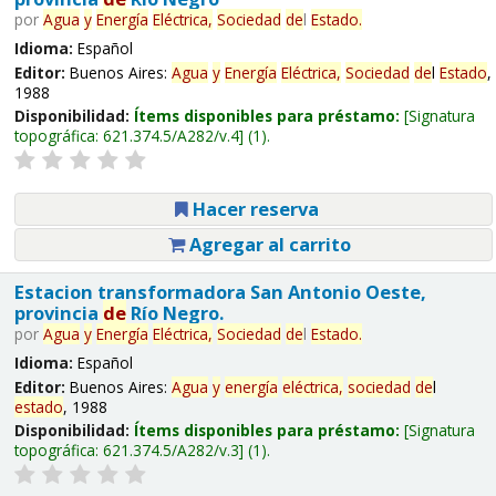
por
Agua
y
Energía
Eléctrica,
Sociedad
de
l
Estado
.
Idioma:
Español
Editor:
Buenos Aires:
Agua
y
Energía
Eléctrica,
Sociedad
de
l
Estado
,
1988
Disponibilidad:
Ítems disponibles para préstamo:
Signatura
topográfica:
621.374.5/A282/v.4
(1).
Hacer reserva
Agregar al carrito
Estacion transformadora San Antonio Oeste,
provincia
de
Río Negro.
por
Agua
y
Energía
Eléctrica,
Sociedad
de
l
Estado
.
Idioma:
Español
Editor:
Buenos Aires:
Agua
y
energía
eléctrica,
sociedad
de
l
estado
, 1988
Disponibilidad:
Ítems disponibles para préstamo:
Signatura
topográfica:
621.374.5/A282/v.3
(1).