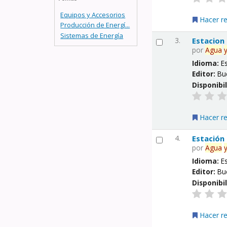
Equipos y Accesorios
Hacer r
Producción de Energí...
Sistemas de Energía
3.
Estacion
por
Agua
Idioma:
E
Editor:
Bu
Disponibi
Hacer r
4.
Estación
por
Agua
Idioma:
E
Editor:
Bu
Disponibi
Hacer r