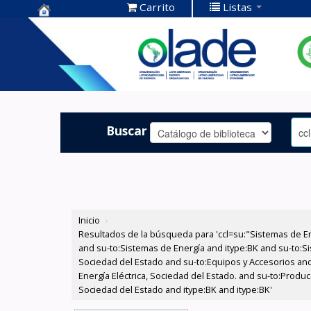
Carrito
Listas
Centro de
Documentación
OLADE -
Buscar
Inicio
›
Resultados de la búsqueda para 'ccl=su:"Sistemas de E
and su-to:Sistemas de Energía and itype:BK and su-to:Si
Sociedad del Estado and su-to:Equipos y Accesorios and
Energía Eléctrica, Sociedad del Estado. and su-to:Produ
Sociedad del Estado and itype:BK and itype:BK'