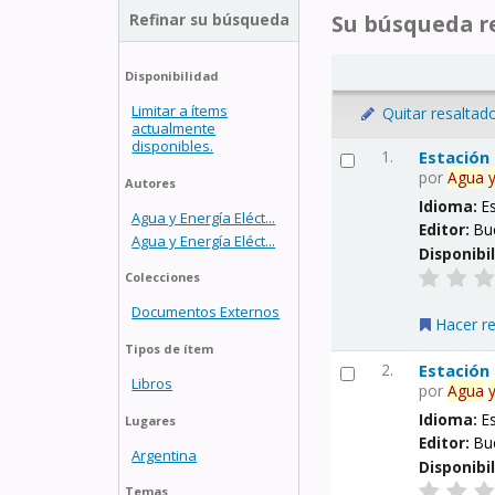
Refinar su búsqueda
Su búsqueda re
Disponibilidad
Limitar a ítems
Quitar resaltad
actualmente
disponibles.
1.
Estación
por
Agua
Autores
Idioma:
E
Agua y Energía Eléct...
Editor:
Bu
Agua y Energía Eléct...
Disponibi
Colecciones
Documentos Externos
Hacer r
Tipos de ítem
2.
Estación
Libros
por
Agua
Idioma:
E
Lugares
Editor:
Bu
Argentina
Disponibi
Temas