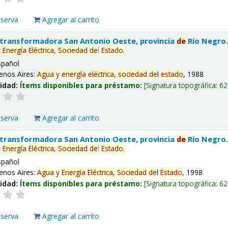
eserva
Agregar al carrito
 transformadora San Antonio Oeste, provincia
de
Río Negro
y
Energía
Eléctrica,
Sociedad
de
l
Estado
.
spañol
enos Aires:
Agua
y
energía
eléctrica,
sociedad
de
l
estado
, 1988
lidad:
Ítems disponibles para préstamo:
Signatura topográfica:
62
eserva
Agregar al carrito
 transformadora San Antonio Oeste, provincia
de
Río Negro
y
Energía
Eléctrica,
Sociedad
de
l
Estado
.
spañol
enos Aires:
Agua
y
Energía
Eléctrica,
Sociedad
de
l
Estado
, 1998
lidad:
Ítems disponibles para préstamo:
Signatura topográfica:
62
eserva
Agregar al carrito