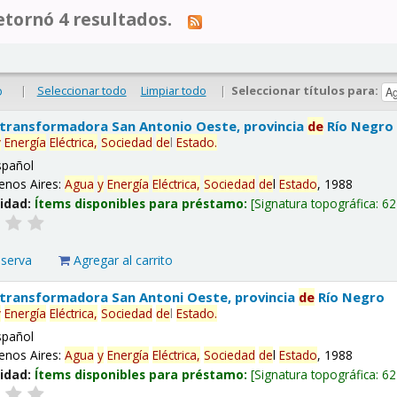
tornó 4 resultados.
|
Seleccionar todo
Limpiar todo
|
Seleccionar títulos para:
o
 transformadora San Antonio Oeste, provincia
de
Río Negro
y
Energía
Eléctrica,
Sociedad
de
l
Estado
.
spañol
enos Aires:
Agua
y
Energía
Eléctrica,
Sociedad
de
l
Estado
, 1988
lidad:
Ítems disponibles para préstamo:
Signatura topográfica:
62
eserva
Agregar al carrito
 transformadora San Antoni Oeste, provincia
de
Río Negro
y
Energía
Eléctrica,
Sociedad
de
l
Estado
.
spañol
enos Aires:
Agua
y
Energía
Eléctrica,
Sociedad
de
l
Estado
, 1988
lidad:
Ítems disponibles para préstamo:
Signatura topográfica:
62