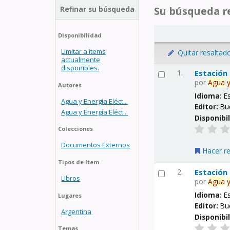
Refinar su búsqueda
Su búsqueda re
Disponibilidad
Limitar a ítems
Quitar resaltad
actualmente
disponibles.
1.
Estación
por
Agua
Autores
Idioma:
E
Agua y Energía Eléct...
Editor:
Bu
Agua y Energía Eléct...
Disponibi
Colecciones
Documentos Externos
Hacer r
Tipos de ítem
2.
Estación
Libros
por
Agua
Idioma:
E
Lugares
Editor:
Bu
Argentina
Disponibi
Temas