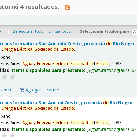
tornó 4 resultados.
|
Seleccionar todo
Limpiar todo
|
Seleccionar títulos para:
o
 transformadora San Antonio Oeste, provincia
de
Río Negro
y
Energía
Eléctrica,
Sociedad
de
l
Estado
.
spañol
enos Aires:
Agua
y
Energía
Eléctrica,
Sociedad
de
l
Estado
, 1988
lidad:
Ítems disponibles para préstamo:
Signatura topográfica:
62
eserva
Agregar al carrito
 transformadora San Antoni Oeste, provincia
de
Río Negro
y
Energía
Eléctrica,
Sociedad
de
l
Estado
.
spañol
enos Aires:
Agua
y
Energía
Eléctrica,
Sociedad
de
l
Estado
, 1988
lidad:
Ítems disponibles para préstamo:
Signatura topográfica:
62