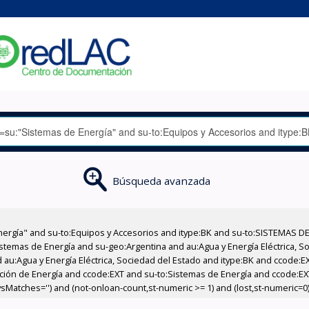
Búsqueda avanzada
nergía" and su-to:Equipos y Accesorios and itype:BK and su-to:SISTEMAS D
stemas de Energía and su-geo:Argentina and au:Agua y Energía Eléctrica, Soc
 au:Agua y Energía Eléctrica, Sociedad del Estado and itype:BK and ccode:E
cción de Energía and ccode:EXT and su-to:Sistemas de Energía and ccode:EXT
sMatches='') and (not-onloan-count,st-numeric >= 1) and (lost,st-numeric=0) 