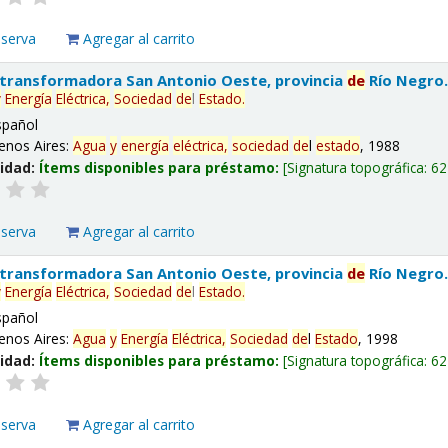
eserva
Agregar al carrito
 transformadora San Antonio Oeste, provincia
de
Río Negro
y
Energía
Eléctrica,
Sociedad
de
l
Estado
.
spañol
enos Aires:
Agua
y
energía
eléctrica,
sociedad
de
l
estado
, 1988
lidad:
Ítems disponibles para préstamo:
Signatura topográfica:
62
eserva
Agregar al carrito
 transformadora San Antonio Oeste, provincia
de
Río Negro
y
Energía
Eléctrica,
Sociedad
de
l
Estado
.
spañol
enos Aires:
Agua
y
Energía
Eléctrica,
Sociedad
de
l
Estado
, 1998
lidad:
Ítems disponibles para préstamo:
Signatura topográfica:
62
eserva
Agregar al carrito