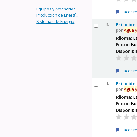
Equipos y Accesorios
Hacer r
Producción de Energí...
Sistemas de Energía
3.
Estacion
por
Agua
Idioma:
E
Editor:
Bu
Disponibi
Hacer r
4.
Estación
por
Agua
Idioma:
E
Editor:
Bu
Disponibi
Hacer r