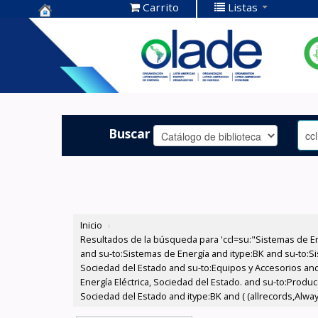
Carrito
Listas
Centro de
Documentación
OLADE -
Buscar
Inicio
›
Resultados de la búsqueda para 'ccl=su:"Sistemas de E
and su-to:Sistemas de Energía and itype:BK and su-to:Si
Sociedad del Estado and su-to:Equipos y Accesorios and
Energía Eléctrica, Sociedad del Estado. and su-to:Produ
Sociedad del Estado and itype:BK and ( (allrecords,Alway