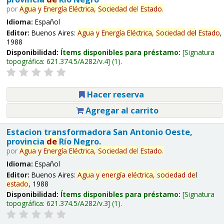
por
Agua
y
Energía
Eléctrica,
Sociedad
de
l
Estado
.
Idioma:
Español
Editor:
Buenos Aires:
Agua
y
Energía
Eléctrica,
Sociedad
de
l
Estado
,
1988
Disponibilidad:
Ítems disponibles para préstamo:
Signatura
topográfica:
621.374.5/A282/v.4
(1).
Hacer reserva
Agregar al carrito
Estacion transformadora San Antonio Oeste,
provincia
de
Río Negro.
por
Agua
y
Energía
Eléctrica,
Sociedad
de
l
Estado
.
Idioma:
Español
Editor:
Buenos Aires:
Agua
y
energía
eléctrica,
sociedad
de
l
estado
, 1988
Disponibilidad:
Ítems disponibles para préstamo:
Signatura
topográfica:
621.374.5/A282/v.3
(1).