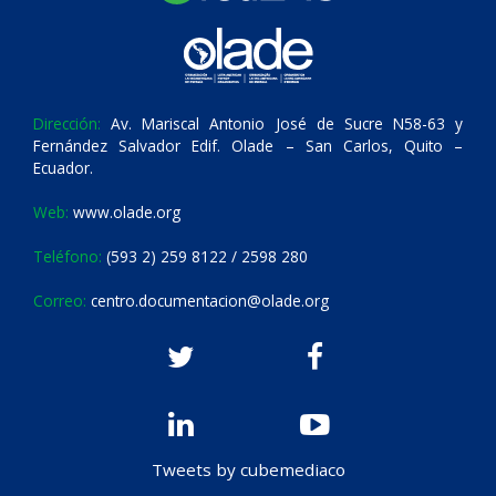
Dirección:
Av. Mariscal Antonio José de Sucre N58-63 y
Fernández Salvador Edif. Olade – San Carlos, Quito –
Ecuador.
Web:
www.olade.org
Teléfono:
(593 2) 259 8122 / 2598 280
Correo:
centro.documentacion@olade.org
Tweets by cubemediaco