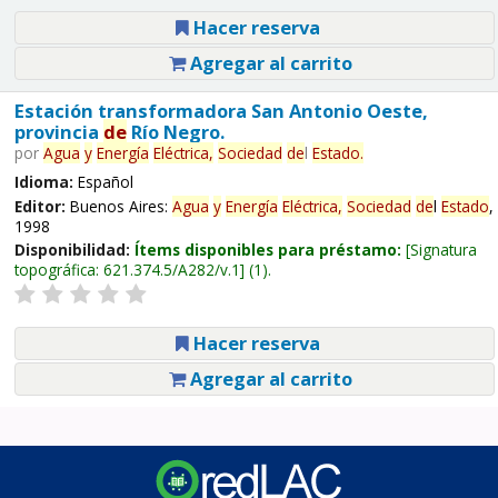
Hacer reserva
Agregar al carrito
Estación transformadora San Antonio Oeste,
provincia
de
Río Negro.
por
Agua
y
Energía
Eléctrica,
Sociedad
de
l
Estado
.
Idioma:
Español
Editor:
Buenos Aires:
Agua
y
Energía
Eléctrica,
Sociedad
de
l
Estado
,
1998
Disponibilidad:
Ítems disponibles para préstamo:
Signatura
topográfica:
621.374.5/A282/v.1
(1).
Hacer reserva
Agregar al carrito