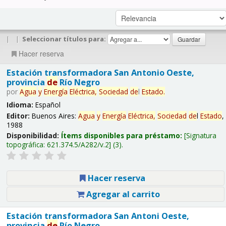
|
|
Seleccionar títulos para:
Hacer reserva
Estación transformadora San Antonio Oeste,
provincia
de
Río Negro
por
Agua
y
Energía
Eléctrica,
Sociedad
de
l
Estado
.
Idioma:
Español
Editor:
Buenos Aires:
Agua
y
Energía
Eléctrica,
Sociedad
de
l
Estado
,
1988
Disponibilidad:
Ítems disponibles para préstamo:
Signatura
topográfica:
621.374.5/A282/v.2
(3).
Hacer reserva
Agregar al carrito
Estación transformadora San Antoni Oeste,
provincia
de
Río Negro