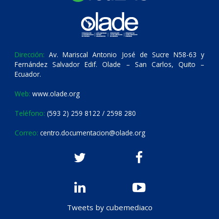
Dirección:
Av. Mariscal Antonio José de Sucre N58-63 y
Fernández Salvador Edif. Olade – San Carlos, Quito –
Ecuador.
Web:
www.olade.org
Teléfono:
(593 2) 259 8122 / 2598 280
Correo:
centro.documentacion@olade.org
Tweets by cubemediaco