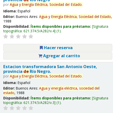
por
Agua
y
Energía
Eléctrica,
Sociedad
de
l
Estado
.
Idioma:
Español
Editor:
Buenos Aires:
Agua
y
Energía
Eléctrica,
Sociedad
de
l
Estado
,
1988
Disponibilidad:
Ítems disponibles para préstamo:
Signatura
topográfica:
621.374.5/A282/v.4
(1).
Hacer reserva
Agregar al carrito
Estacion transformadora San Antonio Oeste,
provincia
de
Río Negro.
por
Agua
y
Energía
Eléctrica,
Sociedad
de
l
Estado
.
Idioma:
Español
Editor:
Buenos Aires:
Agua
y
energía
eléctrica,
sociedad
de
l
estado
, 1988
Disponibilidad:
Ítems disponibles para préstamo:
Signatura
topográfica:
621.374.5/A282/v.3
(1).