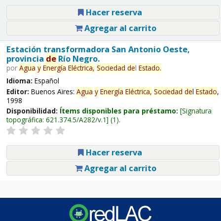
Hacer reserva
Agregar al carrito
Estación transformadora San Antonio Oeste,
provincia
de
Río Negro.
por
Agua
y
Energía
Eléctrica,
Sociedad
de
l
Estado
.
Idioma:
Español
Editor:
Buenos Aires:
Agua
y
Energía
Eléctrica,
Sociedad
de
l
Estado
,
1998
Disponibilidad:
Ítems disponibles para préstamo:
Signatura
topográfica:
621.374.5/A282/v.1
(1).
Hacer reserva
Agregar al carrito