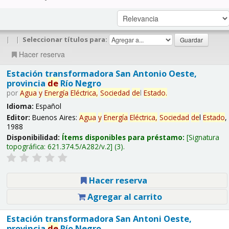
|
|
Seleccionar títulos para:
Hacer reserva
Estación transformadora San Antonio Oeste,
provincia
de
Río Negro
por
Agua
y
Energía
Eléctrica,
Sociedad
de
l
Estado
.
Idioma:
Español
Editor:
Buenos Aires:
Agua
y
Energía
Eléctrica,
Sociedad
de
l
Estado
,
1988
Disponibilidad:
Ítems disponibles para préstamo:
Signatura
topográfica:
621.374.5/A282/v.2
(3).
Hacer reserva
Agregar al carrito
Estación transformadora San Antoni Oeste,
provincia
de
Río Negro