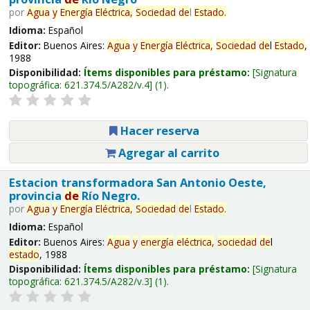
por
Agua
y
Energía
Eléctrica,
Sociedad
de
l
Estado
.
Idioma:
Español
Editor:
Buenos Aires:
Agua
y
Energía
Eléctrica,
Sociedad
de
l
Estado
,
1988
Disponibilidad:
Ítems disponibles para préstamo:
Signatura
topográfica:
621.374.5/A282/v.4
(1).
Hacer reserva
Agregar al carrito
Estacion transformadora San Antonio Oeste,
provincia
de
Río Negro.
por
Agua
y
Energía
Eléctrica,
Sociedad
de
l
Estado
.
Idioma:
Español
Editor:
Buenos Aires:
Agua
y
energía
eléctrica,
sociedad
de
l
estado
, 1988
Disponibilidad:
Ítems disponibles para préstamo:
Signatura
topográfica:
621.374.5/A282/v.3
(1).