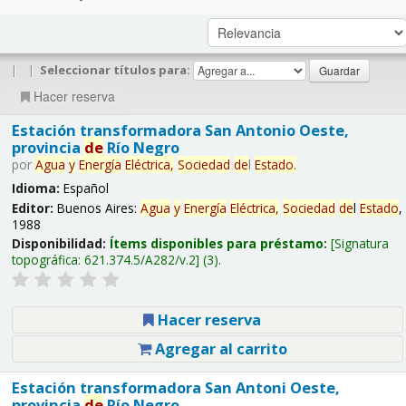
|
|
Seleccionar títulos para:
Hacer reserva
Estación transformadora San Antonio Oeste,
provincia
de
Río Negro
por
Agua
y
Energía
Eléctrica,
Sociedad
de
l
Estado
.
Idioma:
Español
Editor:
Buenos Aires:
Agua
y
Energía
Eléctrica,
Sociedad
de
l
Estado
,
1988
Disponibilidad:
Ítems disponibles para préstamo:
Signatura
topográfica:
621.374.5/A282/v.2
(3).
Hacer reserva
Agregar al carrito
Estación transformadora San Antoni Oeste,
provincia
de
Río Negro