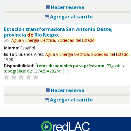
Hacer reserva
Agregar al carrito
Estación transformadora San Antonio Oeste,
provincia
de
Río Negro.
por
Agua
y
Energía
Eléctrica,
Sociedad
de
l
Estado
.
Idioma:
Español
Editor:
Buenos Aires:
Agua
y
Energía
Eléctrica,
Sociedad
de
l
Estado
,
1998
Disponibilidad:
Ítems disponibles para préstamo:
Signatura
topográfica:
621.374.5/A282/v.1
(1).
Hacer reserva
Agregar al carrito