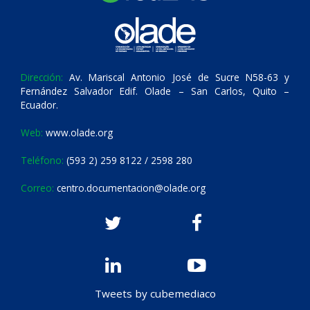
Dirección:
Av. Mariscal Antonio José de Sucre N58-63 y
Fernández Salvador Edif. Olade – San Carlos, Quito –
Ecuador.
Web:
www.olade.org
Teléfono:
(593 2) 259 8122 / 2598 280
Correo:
centro.documentacion@olade.org
Tweets by cubemediaco