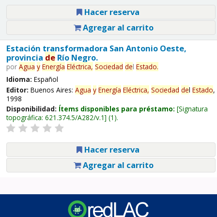
Hacer reserva
Agregar al carrito
Estación transformadora San Antonio Oeste,
provincia
de
Río Negro.
por
Agua
y
Energía
Eléctrica,
Sociedad
de
l
Estado
.
Idioma:
Español
Editor:
Buenos Aires:
Agua
y
Energía
Eléctrica,
Sociedad
de
l
Estado
,
1998
Disponibilidad:
Ítems disponibles para préstamo:
Signatura
topográfica:
621.374.5/A282/v.1
(1).
Hacer reserva
Agregar al carrito