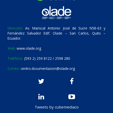
Dirección:
Av. Mariscal Antonio José de Sucre N58-63 y
Fernández Salvador Edif. Olade – San Carlos, Quito –
Ecuador.
Web:
www.olade.org
Teléfono:
(593 2) 259 8122 / 2598 280
Correo:
centro.documentacion@olade.org
Tweets by cubemediaco