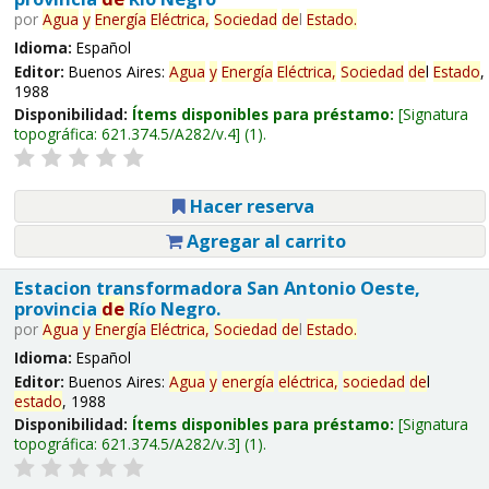
por
Agua
y
Energía
Eléctrica,
Sociedad
de
l
Estado
.
Idioma:
Español
Editor:
Buenos Aires:
Agua
y
Energía
Eléctrica,
Sociedad
de
l
Estado
,
1988
Disponibilidad:
Ítems disponibles para préstamo:
Signatura
topográfica:
621.374.5/A282/v.4
(1).
Hacer reserva
Agregar al carrito
Estacion transformadora San Antonio Oeste,
provincia
de
Río Negro.
por
Agua
y
Energía
Eléctrica,
Sociedad
de
l
Estado
.
Idioma:
Español
Editor:
Buenos Aires:
Agua
y
energía
eléctrica,
sociedad
de
l
estado
, 1988
Disponibilidad:
Ítems disponibles para préstamo:
Signatura
topográfica:
621.374.5/A282/v.3
(1).