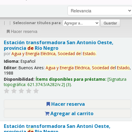
|
|
Seleccionar títulos para:
Hacer reserva
Estación transformadora San Antonio Oeste,
provincia
de
Río Negro
por
Agua
y
Energía
Eléctrica,
Sociedad
de
l
Estado
.
Idioma:
Español
Editor:
Buenos Aires:
Agua
y
Energía
Eléctrica,
Sociedad
de
l
Estado
,
1988
Disponibilidad:
Ítems disponibles para préstamo:
Signatura
topográfica:
621.374.5/A282/v.2
(3).
Hacer reserva
Agregar al carrito
Estación transformadora San Antoni Oeste,
provincia
de
Río Negro