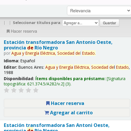
|
|
Seleccionar títulos para:
Hacer reserva
Estación transformadora San Antonio Oeste,
provincia
de
Río Negro
por
Agua
y
Energía
Eléctrica,
Sociedad
de
l
Estado
.
Idioma:
Español
Editor:
Buenos Aires:
Agua
y
Energía
Eléctrica,
Sociedad
de
l
Estado
,
1988
Disponibilidad:
Ítems disponibles para préstamo:
Signatura
topográfica:
621.374.5/A282/v.2
(3).
Hacer reserva
Agregar al carrito
Estación transformadora San Antoni Oeste,
provincia
de
Río Negro