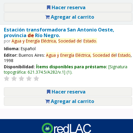
Hacer reserva
Agregar al carrito
Estación transformadora San Antonio Oeste,
provincia
de
Río Negro.
por
Agua
y
Energía
Eléctrica,
Sociedad
de
l
Estado
.
Idioma:
Español
Editor:
Buenos Aires:
Agua
y
Energía
Eléctrica,
Sociedad
de
l
Estado
,
1998
Disponibilidad:
Ítems disponibles para préstamo:
Signatura
topográfica:
621.374.5/A282/v.1
(1).
Hacer reserva
Agregar al carrito