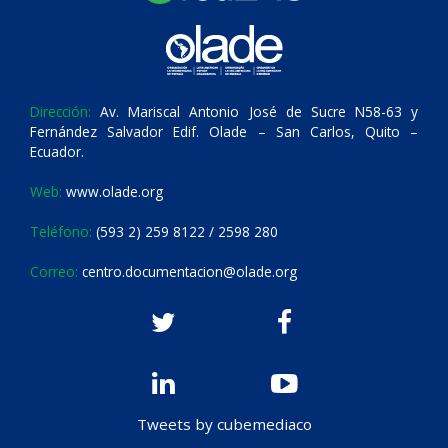
Dirección:
Av. Mariscal Antonio José de Sucre N58-63 y
Fernández Salvador Edif. Olade – San Carlos, Quito –
Ecuador.
Web:
www.olade.org
Teléfono:
(593 2) 259 8122 / 2598 280
Correo:
centro.documentacion@olade.org
Tweets by cubemediaco