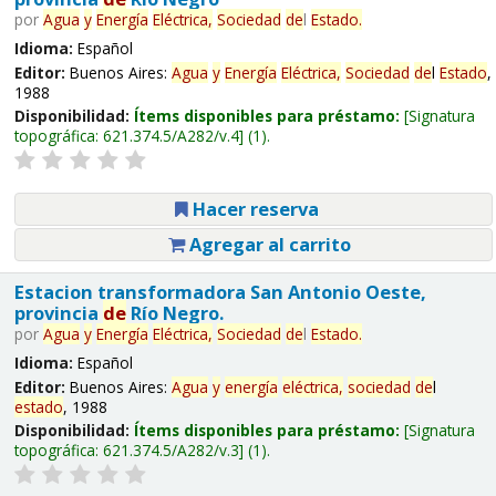
por
Agua
y
Energía
Eléctrica,
Sociedad
de
l
Estado
.
Idioma:
Español
Editor:
Buenos Aires:
Agua
y
Energía
Eléctrica,
Sociedad
de
l
Estado
,
1988
Disponibilidad:
Ítems disponibles para préstamo:
Signatura
topográfica:
621.374.5/A282/v.4
(1).
Hacer reserva
Agregar al carrito
Estacion transformadora San Antonio Oeste,
provincia
de
Río Negro.
por
Agua
y
Energía
Eléctrica,
Sociedad
de
l
Estado
.
Idioma:
Español
Editor:
Buenos Aires:
Agua
y
energía
eléctrica,
sociedad
de
l
estado
, 1988
Disponibilidad:
Ítems disponibles para préstamo:
Signatura
topográfica:
621.374.5/A282/v.3
(1).