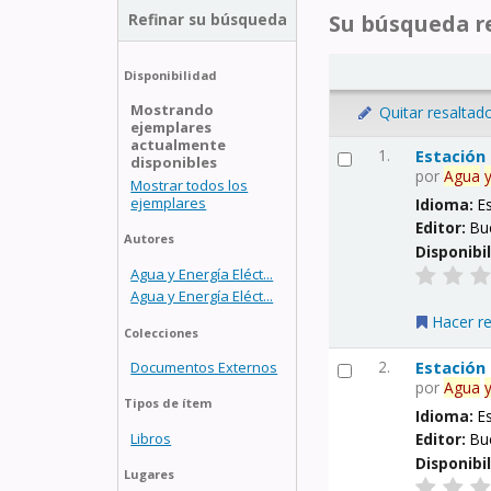
Refinar su búsqueda
Su búsqueda re
Disponibilidad
Mostrando
Quitar resaltad
ejemplares
actualmente
1.
Estación
disponibles
por
Agua
Mostrar todos los
ejemplares
Idioma:
E
Editor:
Bu
Autores
Disponibi
Agua y Energía Eléct...
Agua y Energía Eléct...
Hacer r
Colecciones
2.
Estación
Documentos Externos
por
Agua
Tipos de ítem
Idioma:
E
Libros
Editor:
Bu
Disponibi
Lugares