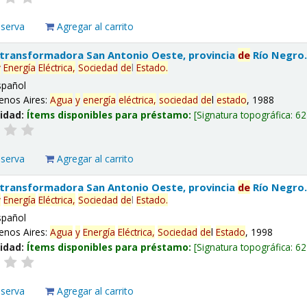
eserva
Agregar al carrito
 transformadora San Antonio Oeste, provincia
de
Río Negro
y
Energía
Eléctrica,
Sociedad
de
l
Estado
.
spañol
enos Aires:
Agua
y
energía
eléctrica,
sociedad
de
l
estado
, 1988
lidad:
Ítems disponibles para préstamo:
Signatura topográfica:
62
eserva
Agregar al carrito
 transformadora San Antonio Oeste, provincia
de
Río Negro
y
Energía
Eléctrica,
Sociedad
de
l
Estado
.
spañol
enos Aires:
Agua
y
Energía
Eléctrica,
Sociedad
de
l
Estado
, 1998
lidad:
Ítems disponibles para préstamo:
Signatura topográfica:
62
eserva
Agregar al carrito