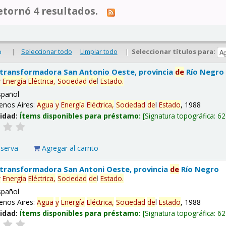
tornó 4 resultados.
|
Seleccionar todo
Limpiar todo
|
Seleccionar títulos para:
o
 transformadora San Antonio Oeste, provincia
de
Río Negro
y
Energía
Eléctrica,
Sociedad
de
l
Estado
.
spañol
enos Aires:
Agua
y
Energía
Eléctrica,
Sociedad
de
l
Estado
, 1988
lidad:
Ítems disponibles para préstamo:
Signatura topográfica:
62
eserva
Agregar al carrito
 transformadora San Antoni Oeste, provincia
de
Río Negro
y
Energía
Eléctrica,
Sociedad
de
l
Estado
.
spañol
enos Aires:
Agua
y
Energía
Eléctrica,
Sociedad
de
l
Estado
, 1988
lidad:
Ítems disponibles para préstamo:
Signatura topográfica:
62