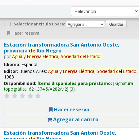
|
|
Seleccionar títulos para:
Hacer reserva
Estación transformadora San Antonio Oeste,
provincia
de
Río Negro
por
Agua
y
Energía
Eléctrica,
Sociedad
de
l
Estado
.
Idioma:
Español
Editor:
Buenos Aires:
Agua
y
Energía
Eléctrica,
Sociedad
de
l
Estado
,
1988
Disponibilidad:
Ítems disponibles para préstamo:
Signatura
topográfica:
621.374.5/A282/v.2
(3).
Hacer reserva
Agregar al carrito
Estación transformadora San Antoni Oeste,
provincia
de
Río Negro