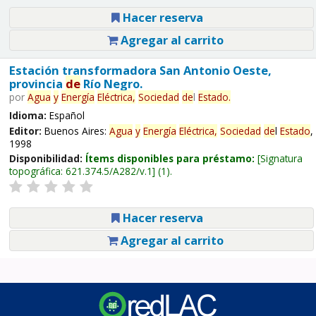
Hacer reserva
Agregar al carrito
Estación transformadora San Antonio Oeste,
provincia
de
Río Negro.
por
Agua
y
Energía
Eléctrica,
Sociedad
de
l
Estado
.
Idioma:
Español
Editor:
Buenos Aires:
Agua
y
Energía
Eléctrica,
Sociedad
de
l
Estado
,
1998
Disponibilidad:
Ítems disponibles para préstamo:
Signatura
topográfica:
621.374.5/A282/v.1
(1).
Hacer reserva
Agregar al carrito