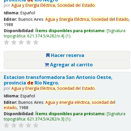
por
Agua
y
Energía
Eléctrica,
Sociedad
de
l
Estado
.
Idioma:
Español
Editor:
Buenos Aires:
Agua
y
Energía
Eléctrica,
Sociedad
de
l
Estado
,
1988
Disponibilidad:
Ítems disponibles para préstamo:
Signatura
topográfica:
621.374.5/A282/v.4
(1).
Hacer reserva
Agregar al carrito
Estacion transformadora San Antonio Oeste,
provincia
de
Río Negro.
por
Agua
y
Energía
Eléctrica,
Sociedad
de
l
Estado
.
Idioma:
Español
Editor:
Buenos Aires:
Agua
y
energía
eléctrica,
sociedad
de
l
estado
, 1988
Disponibilidad:
Ítems disponibles para préstamo:
Signatura
topográfica:
621.374.5/A282/v.3
(1).