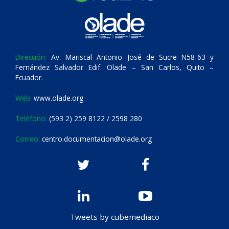
Dirección:
Av. Mariscal Antonio José de Sucre N58-63 y
Fernández Salvador Edif. Olade – San Carlos, Quito –
Ecuador.
Web:
www.olade.org
Teléfono:
(593 2) 259 8122 / 2598 280
Correo:
centro.documentacion@olade.org
Tweets by cubemediaco