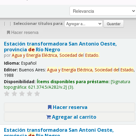
|
|
Seleccionar títulos para:
Hacer reserva
Estación transformadora San Antonio Oeste,
provincia
de
Río Negro
por
Agua
y
Energía
Eléctrica,
Sociedad
de
l
Estado
.
Idioma:
Español
Editor:
Buenos Aires:
Agua
y
Energía
Eléctrica,
Sociedad
de
l
Estado
,
1988
Disponibilidad:
Ítems disponibles para préstamo:
Signatura
topográfica:
621.374.5/A282/v.2
(3).
Hacer reserva
Agregar al carrito
Estación transformadora San Antoni Oeste,
provincia
de
Río Negro