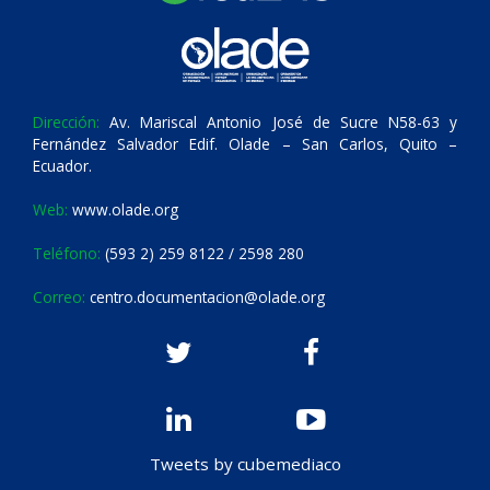
Dirección:
Av. Mariscal Antonio José de Sucre N58-63 y
Fernández Salvador Edif. Olade – San Carlos, Quito –
Ecuador.
Web:
www.olade.org
Teléfono:
(593 2) 259 8122 / 2598 280
Correo:
centro.documentacion@olade.org
Tweets by cubemediaco