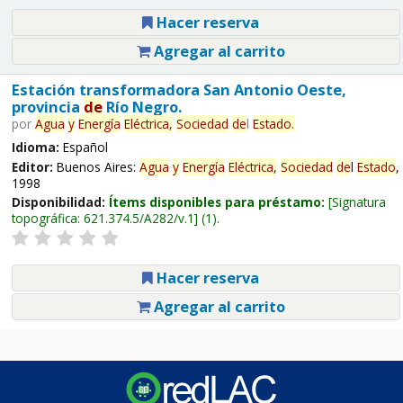
Hacer reserva
Agregar al carrito
Estación transformadora San Antonio Oeste,
provincia
de
Río Negro.
por
Agua
y
Energía
Eléctrica,
Sociedad
de
l
Estado
.
Idioma:
Español
Editor:
Buenos Aires:
Agua
y
Energía
Eléctrica,
Sociedad
de
l
Estado
,
1998
Disponibilidad:
Ítems disponibles para préstamo:
Signatura
topográfica:
621.374.5/A282/v.1
(1).
Hacer reserva
Agregar al carrito