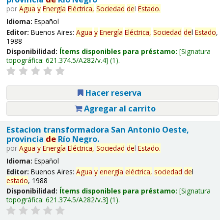
por
Agua
y
Energía
Eléctrica,
Sociedad
de
l
Estado
.
Idioma:
Español
Editor:
Buenos Aires:
Agua
y
Energía
Eléctrica,
Sociedad
de
l
Estado
,
1988
Disponibilidad:
Ítems disponibles para préstamo:
Signatura
topográfica:
621.374.5/A282/v.4
(1).
Hacer reserva
Agregar al carrito
Estacion transformadora San Antonio Oeste,
provincia
de
Río Negro.
por
Agua
y
Energía
Eléctrica,
Sociedad
de
l
Estado
.
Idioma:
Español
Editor:
Buenos Aires:
Agua
y
energía
eléctrica,
sociedad
de
l
estado
, 1988
Disponibilidad:
Ítems disponibles para préstamo:
Signatura
topográfica:
621.374.5/A282/v.3
(1).