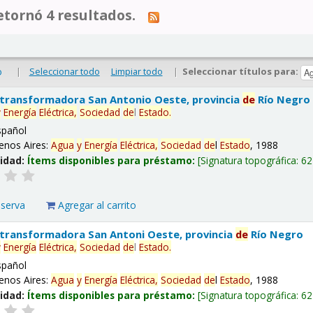
tornó 4 resultados.
|
Seleccionar todo
Limpiar todo
|
Seleccionar títulos para:
o
 transformadora San Antonio Oeste, provincia
de
Río Negro
y
Energía
Eléctrica,
Sociedad
de
l
Estado
.
spañol
enos Aires:
Agua
y
Energía
Eléctrica,
Sociedad
de
l
Estado
, 1988
lidad:
Ítems disponibles para préstamo:
Signatura topográfica:
62
eserva
Agregar al carrito
 transformadora San Antoni Oeste, provincia
de
Río Negro
y
Energía
Eléctrica,
Sociedad
de
l
Estado
.
spañol
enos Aires:
Agua
y
Energía
Eléctrica,
Sociedad
de
l
Estado
, 1988
lidad:
Ítems disponibles para préstamo:
Signatura topográfica:
62