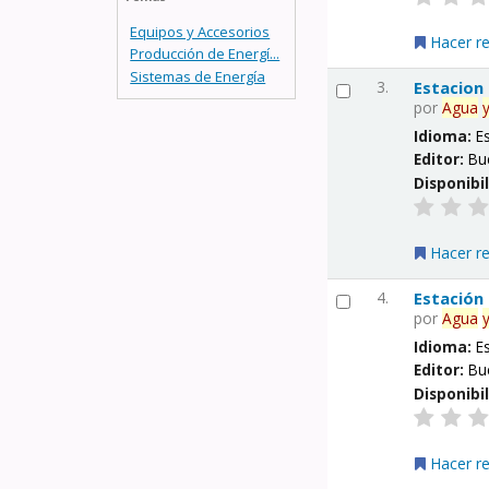
Equipos y Accesorios
Hacer r
Producción de Energí...
Sistemas de Energía
3.
Estacion
por
Agua
Idioma:
E
Editor:
Bu
Disponibi
Hacer r
4.
Estación
por
Agua
Idioma:
E
Editor:
Bu
Disponibi
Hacer r