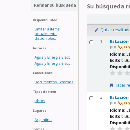
Refinar su búsqueda
Su búsqueda re
Disponibilidad
Limitar a ítems
Quitar resaltad
actualmente
disponibles.
1.
Estación
por
Agua
Autores
Idioma:
E
Agua y Energía Eléct...
Editor:
Bu
Agua y Energía Eléct...
Disponibi
Colecciones
Documentos Externos
Hacer r
Tipos de ítem
2.
Estación
Libros
por
Agua
Idioma:
E
Lugares
Editor:
Bu
Argentina
Disponibi
Temas