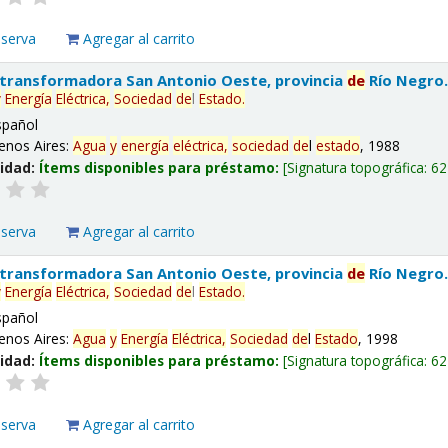
eserva
Agregar al carrito
 transformadora San Antonio Oeste, provincia
de
Río Negro
y
Energía
Eléctrica,
Sociedad
de
l
Estado
.
spañol
enos Aires:
Agua
y
energía
eléctrica,
sociedad
de
l
estado
, 1988
lidad:
Ítems disponibles para préstamo:
Signatura topográfica:
62
eserva
Agregar al carrito
 transformadora San Antonio Oeste, provincia
de
Río Negro
y
Energía
Eléctrica,
Sociedad
de
l
Estado
.
spañol
enos Aires:
Agua
y
Energía
Eléctrica,
Sociedad
de
l
Estado
, 1998
lidad:
Ítems disponibles para préstamo:
Signatura topográfica:
62
eserva
Agregar al carrito