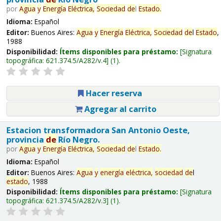
por
Agua
y
Energía
Eléctrica,
Sociedad
de
l
Estado
.
Idioma:
Español
Editor:
Buenos Aires:
Agua
y
Energía
Eléctrica,
Sociedad
de
l
Estado
,
1988
Disponibilidad:
Ítems disponibles para préstamo:
Signatura
topográfica:
621.374.5/A282/v.4
(1).
Hacer reserva
Agregar al carrito
Estacion transformadora San Antonio Oeste,
provincia
de
Río Negro.
por
Agua
y
Energía
Eléctrica,
Sociedad
de
l
Estado
.
Idioma:
Español
Editor:
Buenos Aires:
Agua
y
energía
eléctrica,
sociedad
de
l
estado
, 1988
Disponibilidad:
Ítems disponibles para préstamo:
Signatura
topográfica:
621.374.5/A282/v.3
(1).