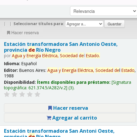
|
|
Seleccionar títulos para:
Hacer reserva
Estación transformadora San Antonio Oeste,
provincia
de
Río Negro
por
Agua
y
Energía
Eléctrica,
Sociedad
de
l
Estado
.
Idioma:
Español
Editor:
Buenos Aires:
Agua
y
Energía
Eléctrica,
Sociedad
de
l
Estado
,
1988
Disponibilidad:
Ítems disponibles para préstamo:
Signatura
topográfica:
621.374.5/A282/v.2
(3).
Hacer reserva
Agregar al carrito
Estación transformadora San Antoni Oeste,
provincia
de
Río Negro