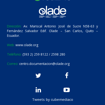
Dirección:
Av. Mariscal Antonio José de Sucre N58-63 y
Fernández Salvador Edif. Olade – San Carlos, Quito –
Ecuador.
Web:
www.olade.org
Teléfono:
(593 2) 259 8122 / 2598 280
Correo:
centro.documentacion@olade.org
Tweets by cubemediaco