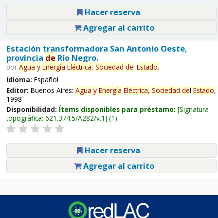
Hacer reserva
Agregar al carrito
Estación transformadora San Antonio Oeste,
provincia
de
Río Negro.
por
Agua
y
Energía
Eléctrica,
Sociedad
de
l
Estado
.
Idioma:
Español
Editor:
Buenos Aires:
Agua
y
Energía
Eléctrica,
Sociedad
de
l
Estado
,
1998
Disponibilidad:
Ítems disponibles para préstamo:
Signatura
topográfica:
621.374.5/A282/v.1
(1).
Hacer reserva
Agregar al carrito