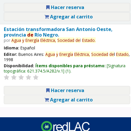
Hacer reserva
Agregar al carrito
Estación transformadora San Antonio Oeste,
provincia
de
Río Negro.
por
Agua
y
Energía
Eléctrica,
Sociedad
de
l
Estado
.
Idioma:
Español
Editor:
Buenos Aires:
Agua
y
Energía
Eléctrica,
Sociedad
de
l
Estado
,
1998
Disponibilidad:
Ítems disponibles para préstamo:
Signatura
topográfica:
621.374.5/A282/v.1
(1).
Hacer reserva
Agregar al carrito