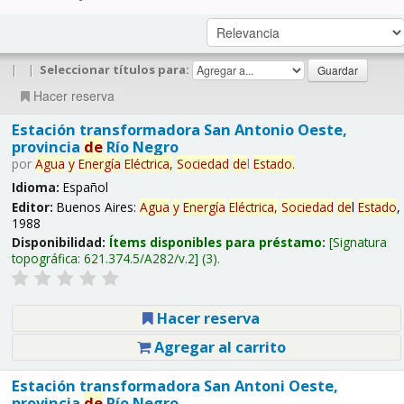
|
|
Seleccionar títulos para:
Hacer reserva
Estación transformadora San Antonio Oeste,
provincia
de
Río Negro
por
Agua
y
Energía
Eléctrica,
Sociedad
de
l
Estado
.
Idioma:
Español
Editor:
Buenos Aires:
Agua
y
Energía
Eléctrica,
Sociedad
de
l
Estado
,
1988
Disponibilidad:
Ítems disponibles para préstamo:
Signatura
topográfica:
621.374.5/A282/v.2
(3).
Hacer reserva
Agregar al carrito
Estación transformadora San Antoni Oeste,
provincia
de
Río Negro