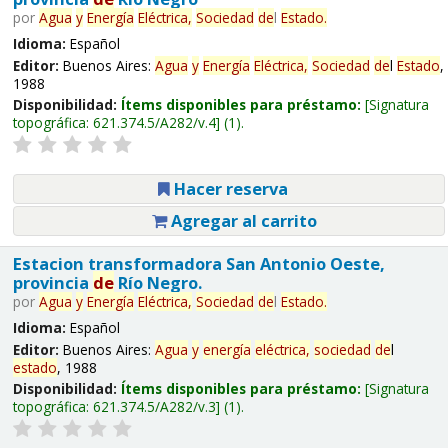
por
Agua
y
Energía
Eléctrica,
Sociedad
de
l
Estado
.
Idioma:
Español
Editor:
Buenos Aires:
Agua
y
Energía
Eléctrica,
Sociedad
de
l
Estado
,
1988
Disponibilidad:
Ítems disponibles para préstamo:
Signatura
topográfica:
621.374.5/A282/v.4
(1).
Hacer reserva
Agregar al carrito
Estacion transformadora San Antonio Oeste,
provincia
de
Río Negro.
por
Agua
y
Energía
Eléctrica,
Sociedad
de
l
Estado
.
Idioma:
Español
Editor:
Buenos Aires:
Agua
y
energía
eléctrica,
sociedad
de
l
estado
, 1988
Disponibilidad:
Ítems disponibles para préstamo:
Signatura
topográfica:
621.374.5/A282/v.3
(1).