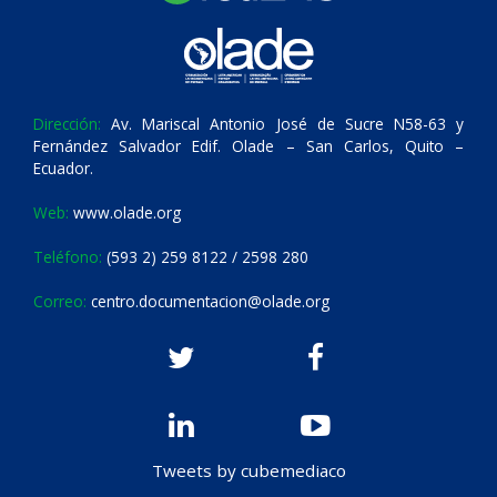
Dirección:
Av. Mariscal Antonio José de Sucre N58-63 y
Fernández Salvador Edif. Olade – San Carlos, Quito –
Ecuador.
Web:
www.olade.org
Teléfono:
(593 2) 259 8122 / 2598 280
Correo:
centro.documentacion@olade.org
Tweets by cubemediaco