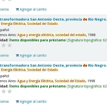
eserva
Agregar al carrito
 transformadora San Antonio Oeste, provincia
de
Río Negro
y
Energía
Eléctrica,
Sociedad
de
l
Estado
.
spañol
enos Aires:
Agua
y
energía
eléctrica,
sociedad
de
l
estado
, 1988
lidad:
Ítems disponibles para préstamo:
Signatura topográfica:
62
eserva
Agregar al carrito
 transformadora San Antonio Oeste, provincia
de
Río Negro
y
Energía
Eléctrica,
Sociedad
de
l
Estado
.
spañol
enos Aires:
Agua
y
Energía
Eléctrica,
Sociedad
de
l
Estado
, 1998
lidad:
Ítems disponibles para préstamo:
Signatura topográfica:
62
eserva
Agregar al carrito