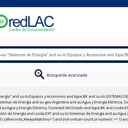
Búsqueda avanzada
nergía" and su-to:Equipos y Accesorios and itype:BK and su-to:SISTEMAS D
stemas de Energía and su-geo:Argentina and au:Agua y Energía Eléctrica, Soc
 au:Agua y Energía Eléctrica, Sociedad del Estado and itype:BK and ccode:E
cción de Energía and ccode:EXT and su-to:Sistemas de Energía and au:Agua y
 ( (allrecords,AlwaysMatches='') and (not-onloan-count,st-numeric >= 1) and 