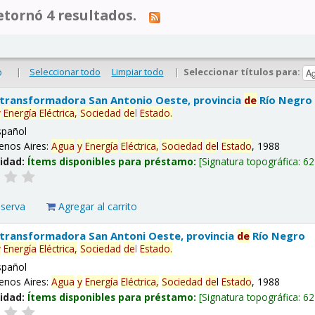
tornó 4 resultados.
|
Seleccionar todo
Limpiar todo
|
Seleccionar títulos para:
o
 transformadora San Antonio Oeste, provincia
de
Río Negro
y
Energía
Eléctrica,
Sociedad
de
l
Estado
.
spañol
enos Aires:
Agua
y
Energía
Eléctrica,
Sociedad
de
l
Estado
, 1988
lidad:
Ítems disponibles para préstamo:
Signatura topográfica:
62
eserva
Agregar al carrito
 transformadora San Antoni Oeste, provincia
de
Río Negro
y
Energía
Eléctrica,
Sociedad
de
l
Estado
.
spañol
enos Aires:
Agua
y
Energía
Eléctrica,
Sociedad
de
l
Estado
, 1988
lidad:
Ítems disponibles para préstamo:
Signatura topográfica:
62