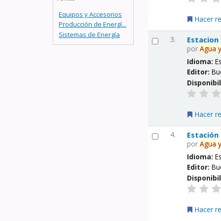
Equipos y Accesorios
Hacer r
Producción de Energí...
Sistemas de Energía
3.
Estacion
por
Agua
Idioma:
E
Editor:
Bu
Disponibi
Hacer r
4.
Estación
por
Agua
Idioma:
E
Editor:
Bu
Disponibi
Hacer r