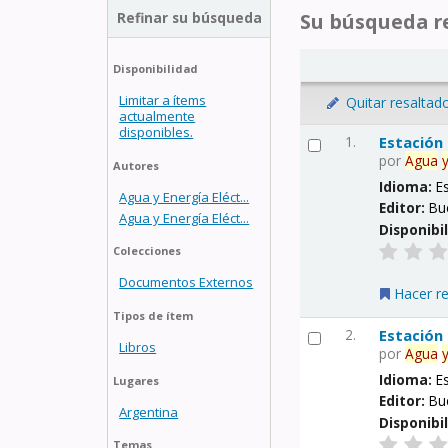
Refinar su búsqueda
Su búsqueda re
Disponibilidad
Limitar a ítems
Quitar resaltad
actualmente
disponibles.
1.
Estación
por
Agua
Autores
Idioma:
E
Agua y Energía Eléct...
Editor:
Bu
Agua y Energía Eléct...
Disponibi
Colecciones
Documentos Externos
Hacer r
Tipos de ítem
2.
Estación
Libros
por
Agua
Idioma:
E
Lugares
Editor:
Bu
Argentina
Disponibi
Temas