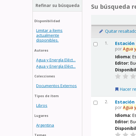
Refinar su búsqueda
Su búsqueda re
Disponibilidad
Limitar a ítems
Quitar resaltad
actualmente
disponibles.
1.
Estación
por
Agua
Autores
Idioma:
E
Agua y Energía Eléct...
Editor:
Bu
Agua y Energía Eléct...
Disponibi
Colecciones
Documentos Externos
Hacer r
Tipos de ítem
2.
Estación
Libros
por
Agua
Idioma:
E
Lugares
Editor:
Bu
Argentina
Disponibi
Temas