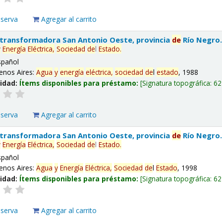
eserva
Agregar al carrito
 transformadora San Antonio Oeste, provincia
de
Río Negro
y
Energía
Eléctrica,
Sociedad
de
l
Estado
.
spañol
enos Aires:
Agua
y
energía
eléctrica,
sociedad
de
l
estado
, 1988
lidad:
Ítems disponibles para préstamo:
Signatura topográfica:
62
eserva
Agregar al carrito
 transformadora San Antonio Oeste, provincia
de
Río Negro
y
Energía
Eléctrica,
Sociedad
de
l
Estado
.
spañol
enos Aires:
Agua
y
Energía
Eléctrica,
Sociedad
de
l
Estado
, 1998
lidad:
Ítems disponibles para préstamo:
Signatura topográfica:
62
eserva
Agregar al carrito