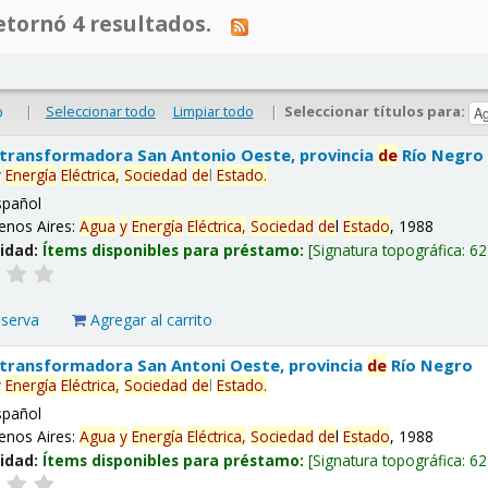
tornó 4 resultados.
|
Seleccionar todo
Limpiar todo
|
Seleccionar títulos para:
o
 transformadora San Antonio Oeste, provincia
de
Río Negro
y
Energía
Eléctrica,
Sociedad
de
l
Estado
.
spañol
enos Aires:
Agua
y
Energía
Eléctrica,
Sociedad
de
l
Estado
, 1988
lidad:
Ítems disponibles para préstamo:
Signatura topográfica:
62
eserva
Agregar al carrito
 transformadora San Antoni Oeste, provincia
de
Río Negro
y
Energía
Eléctrica,
Sociedad
de
l
Estado
.
spañol
enos Aires:
Agua
y
Energía
Eléctrica,
Sociedad
de
l
Estado
, 1988
lidad:
Ítems disponibles para préstamo:
Signatura topográfica:
62