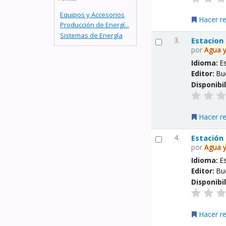
Equipos y Accesorios
Hacer r
Producción de Energí...
Sistemas de Energía
3.
Estacion
por
Agua
Idioma:
E
Editor:
Bu
Disponibi
Hacer r
4.
Estación
por
Agua
Idioma:
E
Editor:
Bu
Disponibi
Hacer r