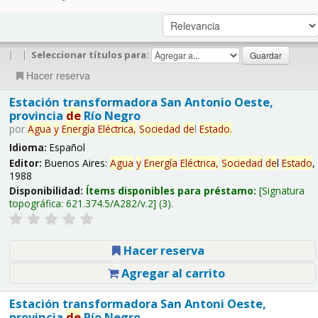
|
|
Seleccionar títulos para:
Hacer reserva
Estación transformadora San Antonio Oeste,
provincia
de
Río Negro
por
Agua
y
Energía
Eléctrica,
Sociedad
de
l
Estado
.
Idioma:
Español
Editor:
Buenos Aires:
Agua
y
Energía
Eléctrica,
Sociedad
de
l
Estado
,
1988
Disponibilidad:
Ítems disponibles para préstamo:
Signatura
topográfica:
621.374.5/A282/v.2
(3).
Hacer reserva
Agregar al carrito
Estación transformadora San Antoni Oeste,
provincia
de
Río Negro