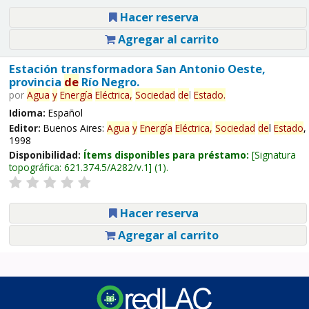
Hacer reserva
Agregar al carrito
Estación transformadora San Antonio Oeste,
provincia
de
Río Negro.
por
Agua
y
Energía
Eléctrica,
Sociedad
de
l
Estado
.
Idioma:
Español
Editor:
Buenos Aires:
Agua
y
Energía
Eléctrica,
Sociedad
de
l
Estado
,
1998
Disponibilidad:
Ítems disponibles para préstamo:
Signatura
topográfica:
621.374.5/A282/v.1
(1).
Hacer reserva
Agregar al carrito