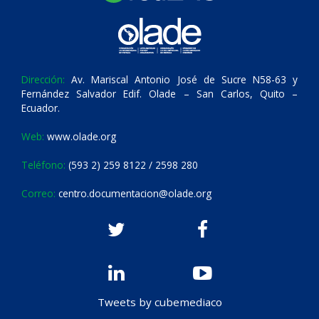
Dirección:
Av. Mariscal Antonio José de Sucre N58-63 y
Fernández Salvador Edif. Olade – San Carlos, Quito –
Ecuador.
Web:
www.olade.org
Teléfono:
(593 2) 259 8122 / 2598 280
Correo:
centro.documentacion@olade.org
Tweets by cubemediaco