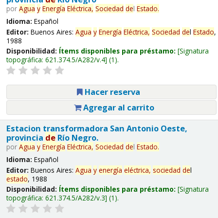
por
Agua
y
Energía
Eléctrica,
Sociedad
de
l
Estado
.
Idioma:
Español
Editor:
Buenos Aires:
Agua
y
Energía
Eléctrica,
Sociedad
de
l
Estado
,
1988
Disponibilidad:
Ítems disponibles para préstamo:
Signatura
topográfica:
621.374.5/A282/v.4
(1).
Hacer reserva
Agregar al carrito
Estacion transformadora San Antonio Oeste,
provincia
de
Río Negro.
por
Agua
y
Energía
Eléctrica,
Sociedad
de
l
Estado
.
Idioma:
Español
Editor:
Buenos Aires:
Agua
y
energía
eléctrica,
sociedad
de
l
estado
, 1988
Disponibilidad:
Ítems disponibles para préstamo:
Signatura
topográfica:
621.374.5/A282/v.3
(1).