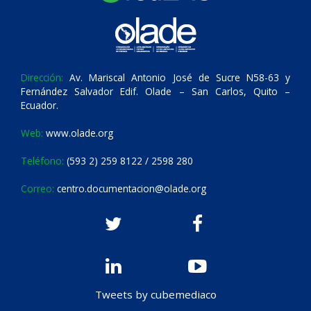
Dirección:
Av. Mariscal Antonio José de Sucre N58-63 y
Fernández Salvador Edif. Olade – San Carlos, Quito –
Ecuador.
Web:
www.olade.org
Teléfono:
(593 2) 259 8122 / 2598 280
Correo:
centro.documentacion@olade.org
Tweets by cubemediaco