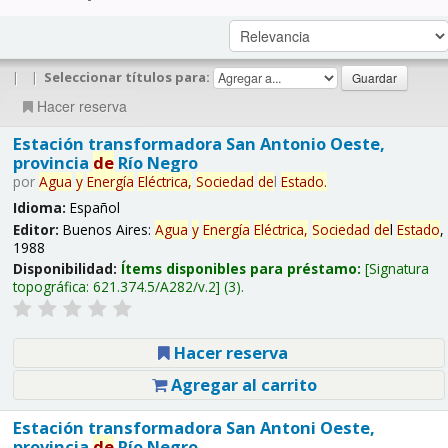
|
|
Seleccionar títulos para:
Hacer reserva
Estación transformadora San Antonio Oeste,
provincia
de
Río Negro
por
Agua
y
Energía
Eléctrica,
Sociedad
de
l
Estado
.
Idioma:
Español
Editor:
Buenos Aires:
Agua
y
Energía
Eléctrica,
Sociedad
de
l
Estado
,
1988
Disponibilidad:
Ítems disponibles para préstamo:
Signatura
topográfica:
621.374.5/A282/v.2
(3).
Hacer reserva
Agregar al carrito
Estación transformadora San Antoni Oeste,
provincia
de
Río Negro