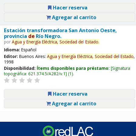
Hacer reserva
Agregar al carrito
Estación transformadora San Antonio Oeste,
provincia
de
Río Negro.
por
Agua
y
Energía
Eléctrica,
Sociedad
de
l
Estado
.
Idioma:
Español
Editor:
Buenos Aires:
Agua
y
Energía
Eléctrica,
Sociedad
de
l
Estado
,
1998
Disponibilidad:
Ítems disponibles para préstamo:
Signatura
topográfica:
621.374.5/A282/v.1
(1).
Hacer reserva
Agregar al carrito