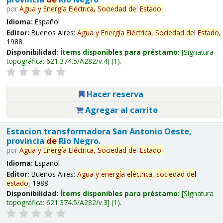
por
Agua
y
Energía
Eléctrica,
Sociedad
de
l
Estado
.
Idioma:
Español
Editor:
Buenos Aires:
Agua
y
Energía
Eléctrica,
Sociedad
de
l
Estado
,
1988
Disponibilidad:
Ítems disponibles para préstamo:
Signatura
topográfica:
621.374.5/A282/v.4
(1).
Hacer reserva
Agregar al carrito
Estacion transformadora San Antonio Oeste,
provincia
de
Río Negro.
por
Agua
y
Energía
Eléctrica,
Sociedad
de
l
Estado
.
Idioma:
Español
Editor:
Buenos Aires:
Agua
y
energía
eléctrica,
sociedad
de
l
estado
, 1988
Disponibilidad:
Ítems disponibles para préstamo:
Signatura
topográfica:
621.374.5/A282/v.3
(1).