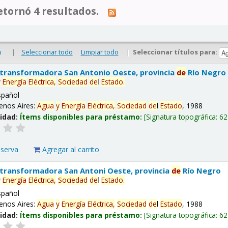
tornó 4 resultados.
|
Seleccionar todo
Limpiar todo
|
Seleccionar títulos para:
o
 transformadora San Antonio Oeste, provincia
de
Río Negro
y
Energía
Eléctrica,
Sociedad
de
l
Estado
.
spañol
enos Aires:
Agua
y
Energía
Eléctrica,
Sociedad
de
l
Estado
, 1988
lidad:
Ítems disponibles para préstamo:
Signatura topográfica:
62
eserva
Agregar al carrito
 transformadora San Antoni Oeste, provincia
de
Río Negro
y
Energía
Eléctrica,
Sociedad
de
l
Estado
.
spañol
enos Aires:
Agua
y
Energía
Eléctrica,
Sociedad
de
l
Estado
, 1988
lidad:
Ítems disponibles para préstamo:
Signatura topográfica:
62