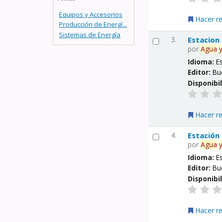
Equipos y Accesorios
Hacer r
Producción de Energí...
Sistemas de Energía
3.
Estacion
por
Agua
Idioma:
E
Editor:
Bu
Disponibi
Hacer r
4.
Estación
por
Agua
Idioma:
E
Editor:
Bu
Disponibi
Hacer r