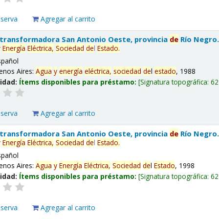
eserva
Agregar al carrito
 transformadora San Antonio Oeste, provincia
de
Río Negro
y
Energía
Eléctrica,
Sociedad
de
l
Estado
.
spañol
enos Aires:
Agua
y
energía
eléctrica,
sociedad
de
l
estado
, 1988
lidad:
Ítems disponibles para préstamo:
Signatura topográfica:
62
eserva
Agregar al carrito
 transformadora San Antonio Oeste, provincia
de
Río Negro
y
Energía
Eléctrica,
Sociedad
de
l
Estado
.
spañol
enos Aires:
Agua
y
Energía
Eléctrica,
Sociedad
de
l
Estado
, 1998
lidad:
Ítems disponibles para préstamo:
Signatura topográfica:
62
eserva
Agregar al carrito