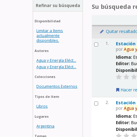
Refinar su búsqueda
Su búsqueda re
Disponibilidad
Limitar a ítems
Quitar resaltad
actualmente
disponibles.
1.
Estación
por
Agua
Autores
Idioma:
E
Agua y Energía Eléct...
Editor:
Bu
Agua y Energía Eléct...
Disponibi
Colecciones
Documentos Externos
Hacer r
Tipos de ítem
2.
Estación
Libros
por
Agua
Idioma:
E
Lugares
Editor:
Bu
Argentina
Disponibi
Temas