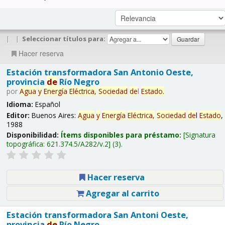
|
|
Seleccionar títulos para:
Hacer reserva
Estación transformadora San Antonio Oeste,
provincia
de
Río Negro
por
Agua
y
Energía
Eléctrica,
Sociedad
de
l
Estado
.
Idioma:
Español
Editor:
Buenos Aires:
Agua
y
Energía
Eléctrica,
Sociedad
de
l
Estado
,
1988
Disponibilidad:
Ítems disponibles para préstamo:
Signatura
topográfica:
621.374.5/A282/v.2
(3).
Hacer reserva
Agregar al carrito
Estación transformadora San Antoni Oeste,
provincia
de
Río Negro