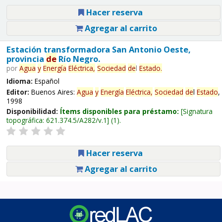
Hacer reserva
Agregar al carrito
Estación transformadora San Antonio Oeste,
provincia
de
Río Negro.
por
Agua
y
Energía
Eléctrica,
Sociedad
de
l
Estado
.
Idioma:
Español
Editor:
Buenos Aires:
Agua
y
Energía
Eléctrica,
Sociedad
de
l
Estado
,
1998
Disponibilidad:
Ítems disponibles para préstamo:
Signatura
topográfica:
621.374.5/A282/v.1
(1).
Hacer reserva
Agregar al carrito