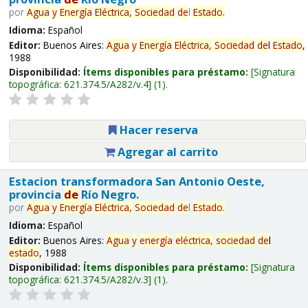
por
Agua
y
Energía
Eléctrica,
Sociedad
de
l
Estado
.
Idioma:
Español
Editor:
Buenos Aires:
Agua
y
Energía
Eléctrica,
Sociedad
de
l
Estado
,
1988
Disponibilidad:
Ítems disponibles para préstamo:
Signatura
topográfica:
621.374.5/A282/v.4
(1).
Hacer reserva
Agregar al carrito
Estacion transformadora San Antonio Oeste,
provincia
de
Río Negro.
por
Agua
y
Energía
Eléctrica,
Sociedad
de
l
Estado
.
Idioma:
Español
Editor:
Buenos Aires:
Agua
y
energía
eléctrica,
sociedad
de
l
estado
, 1988
Disponibilidad:
Ítems disponibles para préstamo:
Signatura
topográfica:
621.374.5/A282/v.3
(1).