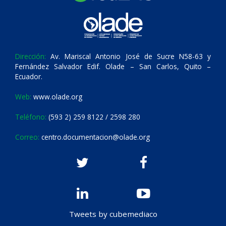
Dirección:
Av. Mariscal Antonio José de Sucre N58-63 y
Fernández Salvador Edif. Olade – San Carlos, Quito –
Ecuador.
Web:
www.olade.org
Teléfono:
(593 2) 259 8122 / 2598 280
Correo:
centro.documentacion@olade.org
Tweets by cubemediaco