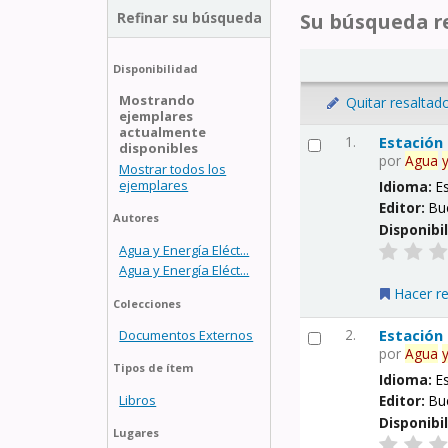
Refinar su búsqueda
Su búsqueda re
Disponibilidad
Mostrando
Quitar resaltad
ejemplares
actualmente
1.
Estación
disponibles
por
Agua
Mostrar todos los
ejemplares
Idioma:
E
Editor:
Bu
Autores
Disponibi
Agua y Energía Eléct...
Agua y Energía Eléct...
Hacer r
Colecciones
2.
Estación
Documentos Externos
por
Agua
Tipos de ítem
Idioma:
E
Libros
Editor:
Bu
Disponibi
Lugares