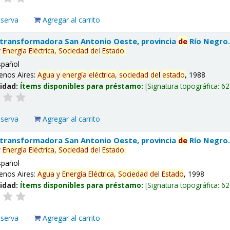
eserva
Agregar al carrito
 transformadora San Antonio Oeste, provincia
de
Río Negro
y
Energía
Eléctrica,
Sociedad
de
l
Estado
.
spañol
enos Aires:
Agua
y
energía
eléctrica,
sociedad
de
l
estado
, 1988
lidad:
Ítems disponibles para préstamo:
Signatura topográfica:
62
eserva
Agregar al carrito
 transformadora San Antonio Oeste, provincia
de
Río Negro
y
Energía
Eléctrica,
Sociedad
de
l
Estado
.
spañol
enos Aires:
Agua
y
Energía
Eléctrica,
Sociedad
de
l
Estado
, 1998
lidad:
Ítems disponibles para préstamo:
Signatura topográfica:
62
eserva
Agregar al carrito