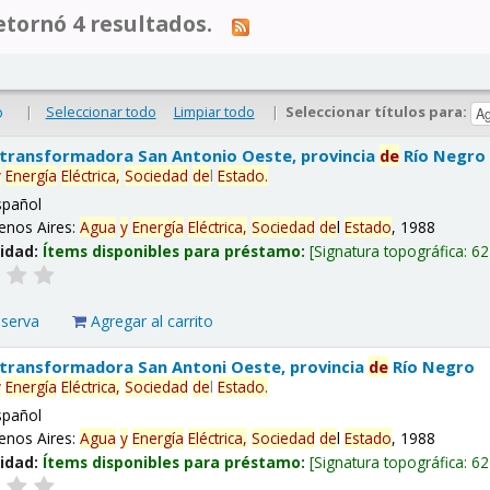
tornó 4 resultados.
|
Seleccionar todo
Limpiar todo
|
Seleccionar títulos para:
o
 transformadora San Antonio Oeste, provincia
de
Río Negro
y
Energía
Eléctrica,
Sociedad
de
l
Estado
.
spañol
enos Aires:
Agua
y
Energía
Eléctrica,
Sociedad
de
l
Estado
, 1988
lidad:
Ítems disponibles para préstamo:
Signatura topográfica:
62
eserva
Agregar al carrito
 transformadora San Antoni Oeste, provincia
de
Río Negro
y
Energía
Eléctrica,
Sociedad
de
l
Estado
.
spañol
enos Aires:
Agua
y
Energía
Eléctrica,
Sociedad
de
l
Estado
, 1988
lidad:
Ítems disponibles para préstamo:
Signatura topográfica:
62