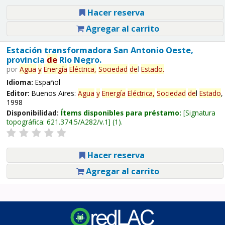
Hacer reserva
Agregar al carrito
Estación transformadora San Antonio Oeste,
provincia
de
Río Negro.
por
Agua
y
Energía
Eléctrica,
Sociedad
de
l
Estado
.
Idioma:
Español
Editor:
Buenos Aires:
Agua
y
Energía
Eléctrica,
Sociedad
de
l
Estado
,
1998
Disponibilidad:
Ítems disponibles para préstamo:
Signatura
topográfica:
621.374.5/A282/v.1
(1).
Hacer reserva
Agregar al carrito