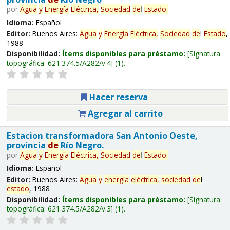
por
Agua
y
Energía
Eléctrica,
Sociedad
de
l
Estado
.
Idioma:
Español
Editor:
Buenos Aires:
Agua
y
Energía
Eléctrica,
Sociedad
de
l
Estado
,
1988
Disponibilidad:
Ítems disponibles para préstamo:
Signatura
topográfica:
621.374.5/A282/v.4
(1).
Hacer reserva
Agregar al carrito
Estacion transformadora San Antonio Oeste,
provincia
de
Río Negro.
por
Agua
y
Energía
Eléctrica,
Sociedad
de
l
Estado
.
Idioma:
Español
Editor:
Buenos Aires:
Agua
y
energía
eléctrica,
sociedad
de
l
estado
, 1988
Disponibilidad:
Ítems disponibles para préstamo:
Signatura
topográfica:
621.374.5/A282/v.3
(1).