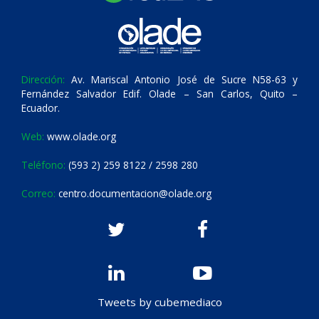
Dirección:
Av. Mariscal Antonio José de Sucre N58-63 y
Fernández Salvador Edif. Olade – San Carlos, Quito –
Ecuador.
Web:
www.olade.org
Teléfono:
(593 2) 259 8122 / 2598 280
Correo:
centro.documentacion@olade.org
Tweets by cubemediaco