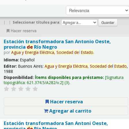
|
|
Seleccionar títulos para:
Hacer reserva
Estación transformadora San Antonio Oeste,
provincia
de
Río Negro
por
Agua
y
Energía
Eléctrica,
Sociedad
de
l
Estado
.
Idioma:
Español
Editor:
Buenos Aires:
Agua
y
Energía
Eléctrica,
Sociedad
de
l
Estado
,
1988
Disponibilidad:
Ítems disponibles para préstamo:
Signatura
topográfica:
621.374.5/A282/v.2
(3).
Hacer reserva
Agregar al carrito
Estación transformadora San Antoni Oeste,
provincia
de
Río Negro