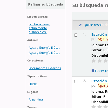
Refinar su búsqueda
Su búsqueda re
Disponibilidad
Limitar a ítems
Quitar resaltad
actualmente
disponibles.
1.
Estación
por
Agua
Autores
Idioma:
E
Agua y Energía Eléct...
Editor:
Bu
Agua y Energía Eléct...
Disponibi
Colecciones
Documentos Externos
Hacer r
Tipos de ítem
2.
Estación
Libros
por
Agua
Idioma:
E
Lugares
Editor:
Bu
Argentina
Disponibi
Temas