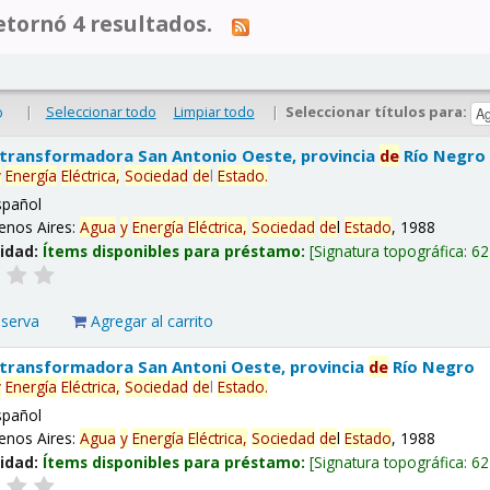
tornó 4 resultados.
|
Seleccionar todo
Limpiar todo
|
Seleccionar títulos para:
o
 transformadora San Antonio Oeste, provincia
de
Río Negro
y
Energía
Eléctrica,
Sociedad
de
l
Estado
.
spañol
enos Aires:
Agua
y
Energía
Eléctrica,
Sociedad
de
l
Estado
, 1988
lidad:
Ítems disponibles para préstamo:
Signatura topográfica:
62
eserva
Agregar al carrito
 transformadora San Antoni Oeste, provincia
de
Río Negro
y
Energía
Eléctrica,
Sociedad
de
l
Estado
.
spañol
enos Aires:
Agua
y
Energía
Eléctrica,
Sociedad
de
l
Estado
, 1988
lidad:
Ítems disponibles para préstamo:
Signatura topográfica:
62