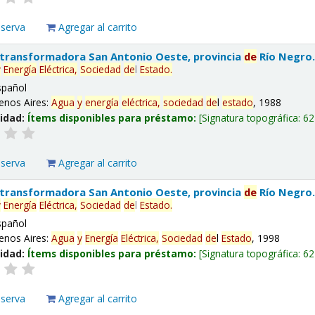
eserva
Agregar al carrito
 transformadora San Antonio Oeste, provincia
de
Río Negro
y
Energía
Eléctrica,
Sociedad
de
l
Estado
.
spañol
enos Aires:
Agua
y
energía
eléctrica,
sociedad
de
l
estado
, 1988
lidad:
Ítems disponibles para préstamo:
Signatura topográfica:
62
eserva
Agregar al carrito
 transformadora San Antonio Oeste, provincia
de
Río Negro
y
Energía
Eléctrica,
Sociedad
de
l
Estado
.
spañol
enos Aires:
Agua
y
Energía
Eléctrica,
Sociedad
de
l
Estado
, 1998
lidad:
Ítems disponibles para préstamo:
Signatura topográfica:
62
eserva
Agregar al carrito