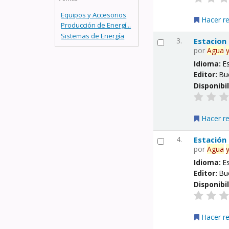
Equipos y Accesorios
Hacer r
Producción de Energí...
Sistemas de Energía
3.
Estacion
por
Agua
Idioma:
E
Editor:
Bu
Disponibi
Hacer r
4.
Estación
por
Agua
Idioma:
E
Editor:
Bu
Disponibi
Hacer r