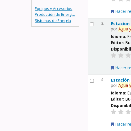
Equipos y Accesorios
Hacer r
Producción de Energí...
Sistemas de Energía
3.
Estacion
por
Agua
Idioma:
E
Editor:
Bu
Disponibi
Hacer r
4.
Estación
por
Agua
Idioma:
E
Editor:
Bu
Disponibi
Hacer r