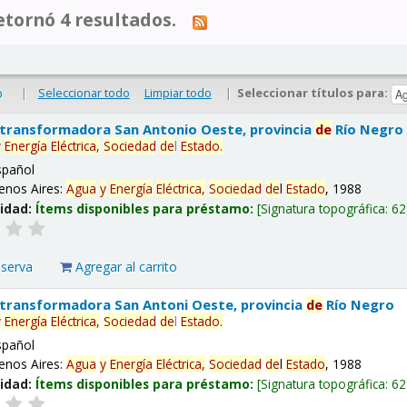
tornó 4 resultados.
|
Seleccionar todo
Limpiar todo
|
Seleccionar títulos para:
o
 transformadora San Antonio Oeste, provincia
de
Río Negro
y
Energía
Eléctrica,
Sociedad
de
l
Estado
.
spañol
enos Aires:
Agua
y
Energía
Eléctrica,
Sociedad
de
l
Estado
, 1988
lidad:
Ítems disponibles para préstamo:
Signatura topográfica:
62
eserva
Agregar al carrito
 transformadora San Antoni Oeste, provincia
de
Río Negro
y
Energía
Eléctrica,
Sociedad
de
l
Estado
.
spañol
enos Aires:
Agua
y
Energía
Eléctrica,
Sociedad
de
l
Estado
, 1988
lidad:
Ítems disponibles para préstamo:
Signatura topográfica:
62