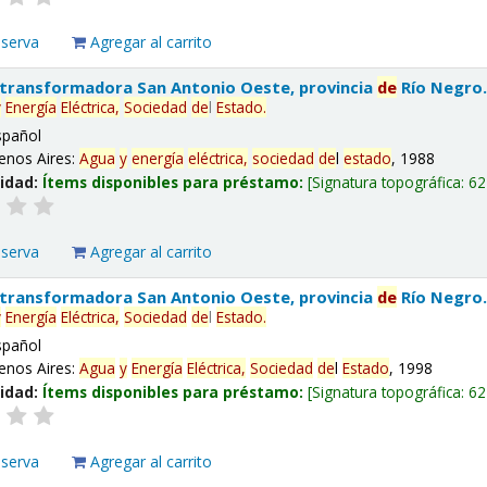
eserva
Agregar al carrito
 transformadora San Antonio Oeste, provincia
de
Río Negro
y
Energía
Eléctrica,
Sociedad
de
l
Estado
.
spañol
enos Aires:
Agua
y
energía
eléctrica,
sociedad
de
l
estado
, 1988
lidad:
Ítems disponibles para préstamo:
Signatura topográfica:
62
eserva
Agregar al carrito
 transformadora San Antonio Oeste, provincia
de
Río Negro
y
Energía
Eléctrica,
Sociedad
de
l
Estado
.
spañol
enos Aires:
Agua
y
Energía
Eléctrica,
Sociedad
de
l
Estado
, 1998
lidad:
Ítems disponibles para préstamo:
Signatura topográfica:
62
eserva
Agregar al carrito