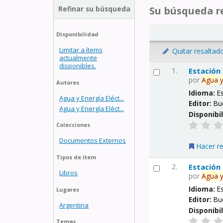
Refinar su búsqueda
Su búsqueda re
Disponibilidad
Limitar a ítems
Quitar resaltad
actualmente
disponibles.
1.
Estación
por
Agua
Autores
Idioma:
E
Agua y Energía Eléct...
Editor:
Bu
Agua y Energía Eléct...
Disponibi
Colecciones
Documentos Externos
Hacer r
Tipos de ítem
2.
Estación
Libros
por
Agua
Idioma:
E
Lugares
Editor:
Bu
Argentina
Disponibi
Temas