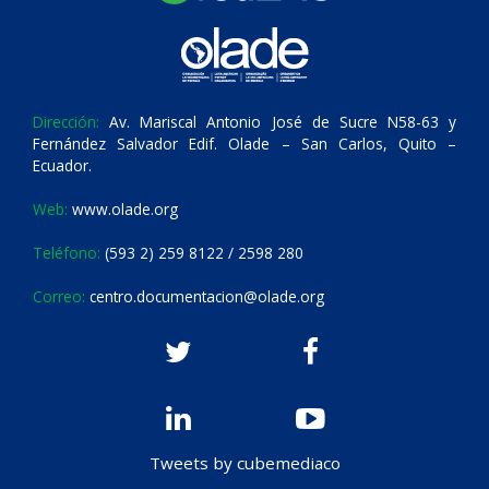
Dirección:
Av. Mariscal Antonio José de Sucre N58-63 y
Fernández Salvador Edif. Olade – San Carlos, Quito –
Ecuador.
Web:
www.olade.org
Teléfono:
(593 2) 259 8122 / 2598 280
Correo:
centro.documentacion@olade.org
Tweets by cubemediaco