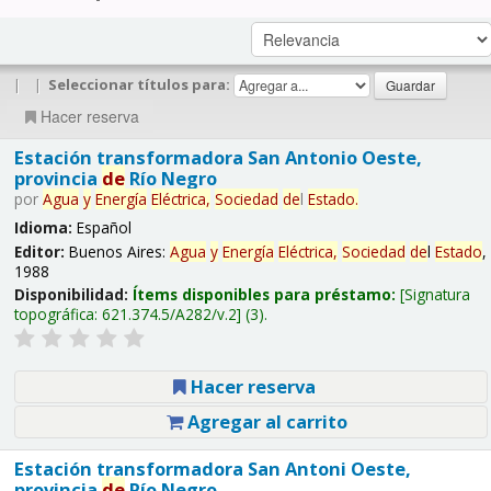
|
|
Seleccionar títulos para:
Hacer reserva
Estación transformadora San Antonio Oeste,
provincia
de
Río Negro
por
Agua
y
Energía
Eléctrica,
Sociedad
de
l
Estado
.
Idioma:
Español
Editor:
Buenos Aires:
Agua
y
Energía
Eléctrica,
Sociedad
de
l
Estado
,
1988
Disponibilidad:
Ítems disponibles para préstamo:
Signatura
topográfica:
621.374.5/A282/v.2
(3).
Hacer reserva
Agregar al carrito
Estación transformadora San Antoni Oeste,
provincia
de
Río Negro