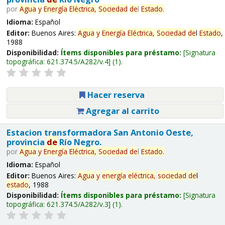
por
Agua
y
Energía
Eléctrica,
Sociedad
de
l
Estado
.
Idioma:
Español
Editor:
Buenos Aires:
Agua
y
Energía
Eléctrica,
Sociedad
de
l
Estado
,
1988
Disponibilidad:
Ítems disponibles para préstamo:
Signatura
topográfica:
621.374.5/A282/v.4
(1).
Hacer reserva
Agregar al carrito
Estacion transformadora San Antonio Oeste,
provincia
de
Río Negro.
por
Agua
y
Energía
Eléctrica,
Sociedad
de
l
Estado
.
Idioma:
Español
Editor:
Buenos Aires:
Agua
y
energía
eléctrica,
sociedad
de
l
estado
, 1988
Disponibilidad:
Ítems disponibles para préstamo:
Signatura
topográfica:
621.374.5/A282/v.3
(1).