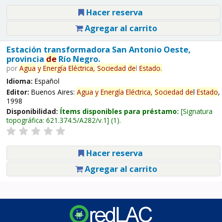
Hacer reserva
Agregar al carrito
Estación transformadora San Antonio Oeste,
provincia
de
Río Negro.
por
Agua
y
Energía
Eléctrica,
Sociedad
de
l
Estado
.
Idioma:
Español
Editor:
Buenos Aires:
Agua
y
Energía
Eléctrica,
Sociedad
de
l
Estado
,
1998
Disponibilidad:
Ítems disponibles para préstamo:
Signatura
topográfica:
621.374.5/A282/v.1
(1).
Hacer reserva
Agregar al carrito