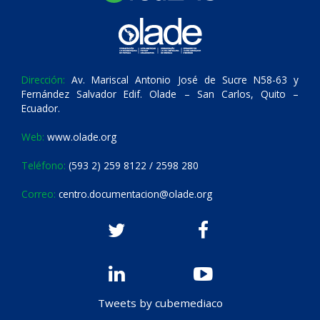
Dirección:
Av. Mariscal Antonio José de Sucre N58-63 y
Fernández Salvador Edif. Olade – San Carlos, Quito –
Ecuador.
Web:
www.olade.org
Teléfono:
(593 2) 259 8122 / 2598 280
Correo:
centro.documentacion@olade.org
Tweets by cubemediaco