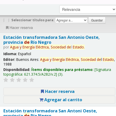
|
|
Seleccionar títulos para:
Hacer reserva
Estación transformadora San Antonio Oeste,
provincia
de
Río Negro
por
Agua
y
Energía
Eléctrica,
Sociedad
de
l
Estado
.
Idioma:
Español
Editor:
Buenos Aires:
Agua
y
Energía
Eléctrica,
Sociedad
de
l
Estado
,
1988
Disponibilidad:
Ítems disponibles para préstamo:
Signatura
topográfica:
621.374.5/A282/v.2
(3).
Hacer reserva
Agregar al carrito
Estación transformadora San Antoni Oeste,
provincia
de
Río Negro