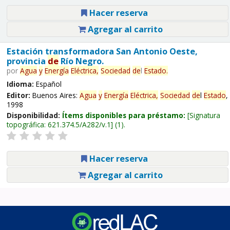
Hacer reserva
Agregar al carrito
Estación transformadora San Antonio Oeste,
provincia
de
Río Negro.
por
Agua
y
Energía
Eléctrica,
Sociedad
de
l
Estado
.
Idioma:
Español
Editor:
Buenos Aires:
Agua
y
Energía
Eléctrica,
Sociedad
de
l
Estado
,
1998
Disponibilidad:
Ítems disponibles para préstamo:
Signatura
topográfica:
621.374.5/A282/v.1
(1).
Hacer reserva
Agregar al carrito