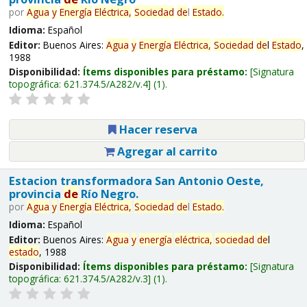
por
Agua
y
Energía
Eléctrica,
Sociedad
de
l
Estado
.
Idioma:
Español
Editor:
Buenos Aires:
Agua
y
Energía
Eléctrica,
Sociedad
de
l
Estado
,
1988
Disponibilidad:
Ítems disponibles para préstamo:
Signatura
topográfica:
621.374.5/A282/v.4
(1).
Hacer reserva
Agregar al carrito
Estacion transformadora San Antonio Oeste,
provincia
de
Río Negro.
por
Agua
y
Energía
Eléctrica,
Sociedad
de
l
Estado
.
Idioma:
Español
Editor:
Buenos Aires:
Agua
y
energía
eléctrica,
sociedad
de
l
estado
, 1988
Disponibilidad:
Ítems disponibles para préstamo:
Signatura
topográfica:
621.374.5/A282/v.3
(1).