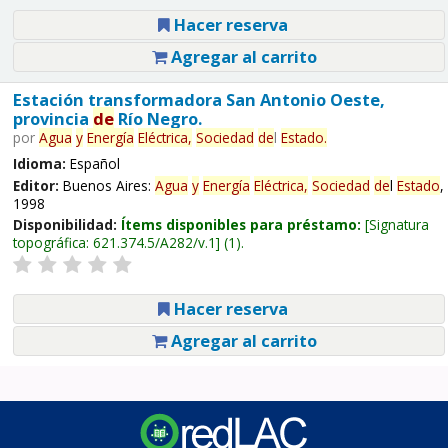
Hacer reserva
Agregar al carrito
Estación transformadora San Antonio Oeste,
provincia
de
Río Negro.
por
Agua
y
Energía
Eléctrica,
Sociedad
de
l
Estado
.
Idioma:
Español
Editor:
Buenos Aires:
Agua
y
Energía
Eléctrica,
Sociedad
de
l
Estado
,
1998
Disponibilidad:
Ítems disponibles para préstamo:
Signatura
topográfica:
621.374.5/A282/v.1
(1).
Hacer reserva
Agregar al carrito