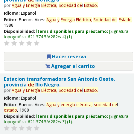
por
Agua
y
Energía
Eléctrica,
Sociedad
de
l
Estado
.
Idioma:
Español
Editor:
Buenos Aires:
Agua
y
Energía
Eléctrica,
Sociedad
de
l
Estado
,
1988
Disponibilidad:
Ítems disponibles para préstamo:
Signatura
topográfica:
621.374.5/A282/v.4
(1).
Hacer reserva
Agregar al carrito
Estacion transformadora San Antonio Oeste,
provincia
de
Río Negro.
por
Agua
y
Energía
Eléctrica,
Sociedad
de
l
Estado
.
Idioma:
Español
Editor:
Buenos Aires:
Agua
y
energía
eléctrica,
sociedad
de
l
estado
, 1988
Disponibilidad:
Ítems disponibles para préstamo:
Signatura
topográfica:
621.374.5/A282/v.3
(1).