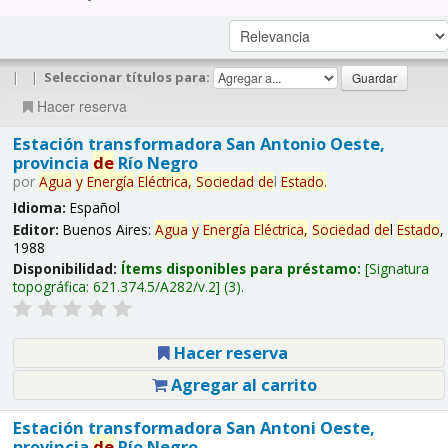
|
|
Seleccionar títulos para:
Hacer reserva
Estación transformadora San Antonio Oeste,
provincia
de
Río Negro
por
Agua
y
Energía
Eléctrica,
Sociedad
de
l
Estado
.
Idioma:
Español
Editor:
Buenos Aires:
Agua
y
Energía
Eléctrica,
Sociedad
de
l
Estado
,
1988
Disponibilidad:
Ítems disponibles para préstamo:
Signatura
topográfica:
621.374.5/A282/v.2
(3).
Hacer reserva
Agregar al carrito
Estación transformadora San Antoni Oeste,
provincia
de
Río Negro