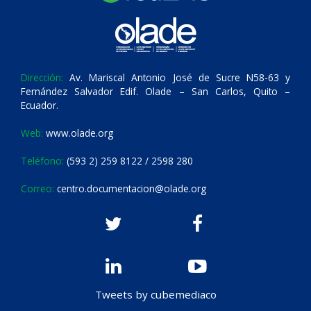
Dirección:
Av. Mariscal Antonio José de Sucre N58-63 y
Fernández Salvador Edif. Olade – San Carlos, Quito –
Ecuador.
Web:
www.olade.org
Teléfono:
(593 2) 259 8122 / 2598 280
Correo:
centro.documentacion@olade.org
Tweets by cubemediaco