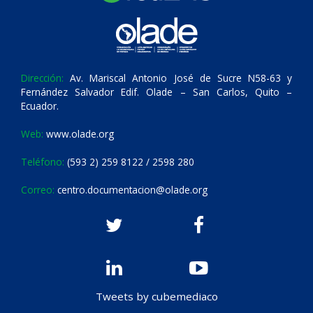
Dirección:
Av. Mariscal Antonio José de Sucre N58-63 y
Fernández Salvador Edif. Olade – San Carlos, Quito –
Ecuador.
Web:
www.olade.org
Teléfono:
(593 2) 259 8122 / 2598 280
Correo:
centro.documentacion@olade.org
Tweets by cubemediaco