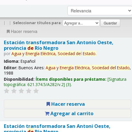
|
|
Seleccionar títulos para:
Hacer reserva
Estación transformadora San Antonio Oeste,
provincia
de
Río Negro
por
Agua
y
Energía
Eléctrica,
Sociedad
de
l
Estado
.
Idioma:
Español
Editor:
Buenos Aires:
Agua
y
Energía
Eléctrica,
Sociedad
de
l
Estado
,
1988
Disponibilidad:
Ítems disponibles para préstamo:
Signatura
topográfica:
621.374.5/A282/v.2
(3).
Hacer reserva
Agregar al carrito
Estación transformadora San Antoni Oeste,
provincia
de
Río Negro