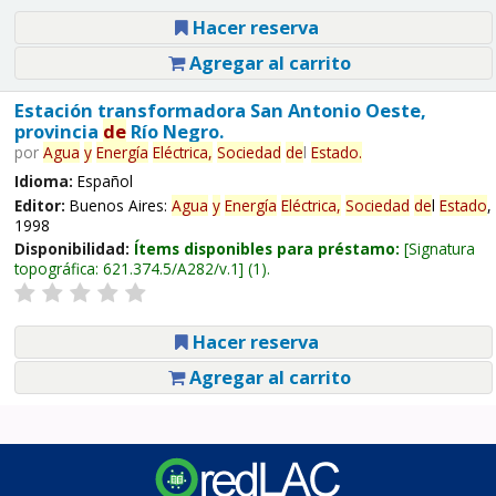
Hacer reserva
Agregar al carrito
Estación transformadora San Antonio Oeste,
provincia
de
Río Negro.
por
Agua
y
Energía
Eléctrica,
Sociedad
de
l
Estado
.
Idioma:
Español
Editor:
Buenos Aires:
Agua
y
Energía
Eléctrica,
Sociedad
de
l
Estado
,
1998
Disponibilidad:
Ítems disponibles para préstamo:
Signatura
topográfica:
621.374.5/A282/v.1
(1).
Hacer reserva
Agregar al carrito