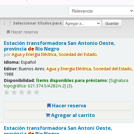
|
|
Seleccionar títulos para:
Hacer reserva
Estación transformadora San Antonio Oeste,
provincia
de
Río Negro
por
Agua
y
Energía
Eléctrica,
Sociedad
de
l
Estado
.
Idioma:
Español
Editor:
Buenos Aires:
Agua
y
Energía
Eléctrica,
Sociedad
de
l
Estado
,
1988
Disponibilidad:
Ítems disponibles para préstamo:
Signatura
topográfica:
621.374.5/A282/v.2
(3).
Hacer reserva
Agregar al carrito
Estación transformadora San Antoni Oeste,
provincia
de
Río Negro