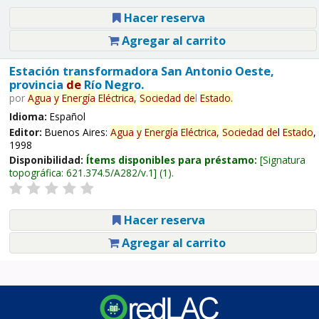
Hacer reserva
Agregar al carrito
Estación transformadora San Antonio Oeste,
provincia
de
Río Negro.
por
Agua
y
Energía
Eléctrica,
Sociedad
de
l
Estado
.
Idioma:
Español
Editor:
Buenos Aires:
Agua
y
Energía
Eléctrica,
Sociedad
de
l
Estado
,
1998
Disponibilidad:
Ítems disponibles para préstamo:
Signatura
topográfica:
621.374.5/A282/v.1
(1).
Hacer reserva
Agregar al carrito