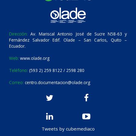
Dirección:
Av. Mariscal Antonio José de Sucre N58-63 y
Fernández Salvador Edif. Olade – San Carlos, Quito –
Ecuador.
Web:
www.olade.org
Teléfono:
(593 2) 259 8122 / 2598 280
Correo:
centro.documentacion@olade.org
Tweets by cubemediaco