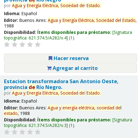
por
Agua
y
Energía
Eléctrica,
Sociedad
de
l
Estado
.
Idioma:
Español
Editor:
Buenos Aires:
Agua
y
Energía
Eléctrica,
Sociedad
de
l
Estado
,
1988
Disponibilidad:
Ítems disponibles para préstamo:
Signatura
topográfica:
621.374.5/A282/v.4
(1).
Hacer reserva
Agregar al carrito
Estacion transformadora San Antonio Oeste,
provincia
de
Río Negro.
por
Agua
y
Energía
Eléctrica,
Sociedad
de
l
Estado
.
Idioma:
Español
Editor:
Buenos Aires:
Agua
y
energía
eléctrica,
sociedad
de
l
estado
, 1988
Disponibilidad:
Ítems disponibles para préstamo:
Signatura
topográfica:
621.374.5/A282/v.3
(1).