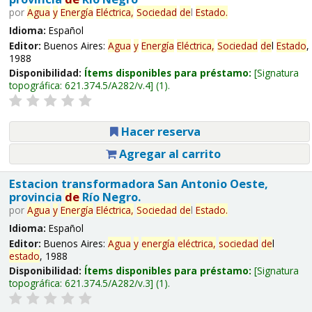
por
Agua
y
Energía
Eléctrica,
Sociedad
de
l
Estado
.
Idioma:
Español
Editor:
Buenos Aires:
Agua
y
Energía
Eléctrica,
Sociedad
de
l
Estado
,
1988
Disponibilidad:
Ítems disponibles para préstamo:
Signatura
topográfica:
621.374.5/A282/v.4
(1).
Hacer reserva
Agregar al carrito
Estacion transformadora San Antonio Oeste,
provincia
de
Río Negro.
por
Agua
y
Energía
Eléctrica,
Sociedad
de
l
Estado
.
Idioma:
Español
Editor:
Buenos Aires:
Agua
y
energía
eléctrica,
sociedad
de
l
estado
, 1988
Disponibilidad:
Ítems disponibles para préstamo:
Signatura
topográfica:
621.374.5/A282/v.3
(1).