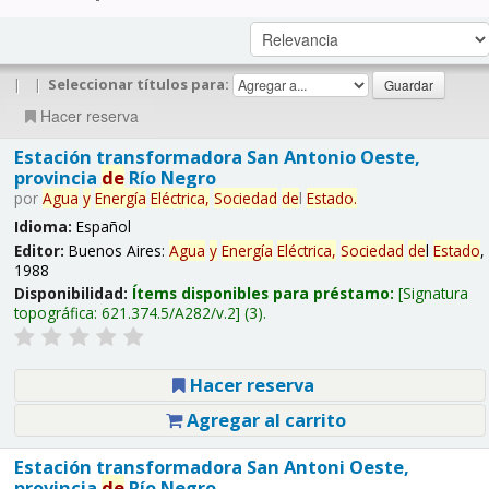
|
|
Seleccionar títulos para:
Hacer reserva
Estación transformadora San Antonio Oeste,
provincia
de
Río Negro
por
Agua
y
Energía
Eléctrica,
Sociedad
de
l
Estado
.
Idioma:
Español
Editor:
Buenos Aires:
Agua
y
Energía
Eléctrica,
Sociedad
de
l
Estado
,
1988
Disponibilidad:
Ítems disponibles para préstamo:
Signatura
topográfica:
621.374.5/A282/v.2
(3).
Hacer reserva
Agregar al carrito
Estación transformadora San Antoni Oeste,
provincia
de
Río Negro