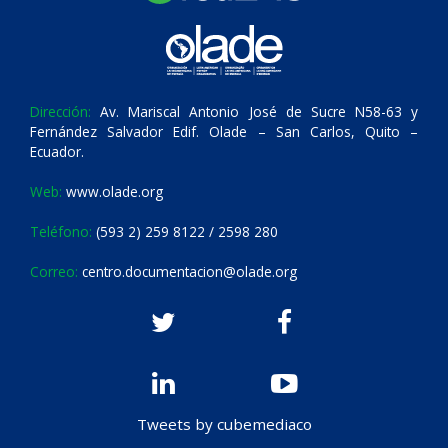
Dirección:
Av. Mariscal Antonio José de Sucre N58-63 y
Fernández Salvador Edif. Olade – San Carlos, Quito –
Ecuador.
Web:
www.olade.org
Teléfono:
(593 2) 259 8122 / 2598 280
Correo:
centro.documentacion@olade.org
Tweets by cubemediaco