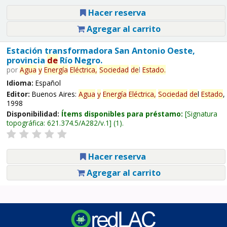
Hacer reserva
Agregar al carrito
Estación transformadora San Antonio Oeste,
provincia
de
Río Negro.
por
Agua
y
Energía
Eléctrica,
Sociedad
de
l
Estado
.
Idioma:
Español
Editor:
Buenos Aires:
Agua
y
Energía
Eléctrica,
Sociedad
de
l
Estado
,
1998
Disponibilidad:
Ítems disponibles para préstamo:
Signatura
topográfica:
621.374.5/A282/v.1
(1).
Hacer reserva
Agregar al carrito