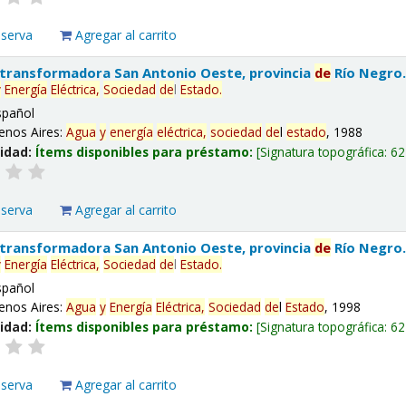
eserva
Agregar al carrito
 transformadora San Antonio Oeste, provincia
de
Río Negro
y
Energía
Eléctrica,
Sociedad
de
l
Estado
.
spañol
enos Aires:
Agua
y
energía
eléctrica,
sociedad
de
l
estado
, 1988
lidad:
Ítems disponibles para préstamo:
Signatura topográfica:
62
eserva
Agregar al carrito
 transformadora San Antonio Oeste, provincia
de
Río Negro
y
Energía
Eléctrica,
Sociedad
de
l
Estado
.
spañol
enos Aires:
Agua
y
Energía
Eléctrica,
Sociedad
de
l
Estado
, 1998
lidad:
Ítems disponibles para préstamo:
Signatura topográfica:
62
eserva
Agregar al carrito