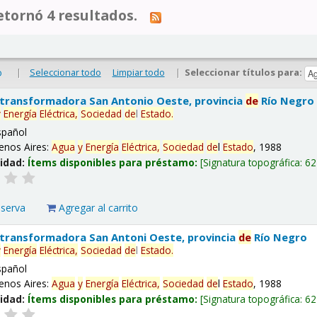
tornó 4 resultados.
|
Seleccionar todo
Limpiar todo
|
Seleccionar títulos para:
o
 transformadora San Antonio Oeste, provincia
de
Río Negro
y
Energía
Eléctrica,
Sociedad
de
l
Estado
.
spañol
enos Aires:
Agua
y
Energía
Eléctrica,
Sociedad
de
l
Estado
, 1988
lidad:
Ítems disponibles para préstamo:
Signatura topográfica:
62
eserva
Agregar al carrito
 transformadora San Antoni Oeste, provincia
de
Río Negro
y
Energía
Eléctrica,
Sociedad
de
l
Estado
.
spañol
enos Aires:
Agua
y
Energía
Eléctrica,
Sociedad
de
l
Estado
, 1988
lidad:
Ítems disponibles para préstamo:
Signatura topográfica:
62