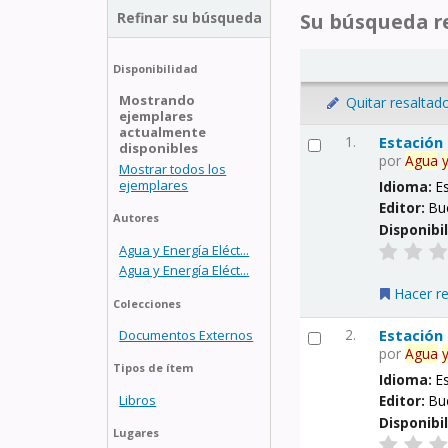
Refinar su búsqueda
Su búsqueda re
Disponibilidad
Mostrando
Quitar resaltad
ejemplares
actualmente
1.
Estación
disponibles
por
Agua
Mostrar todos los
ejemplares
Idioma:
E
Editor:
Bu
Autores
Disponibi
Agua y Energía Eléct...
Agua y Energía Eléct...
Hacer r
Colecciones
2.
Estación
Documentos Externos
por
Agua
Tipos de ítem
Idioma:
E
Libros
Editor:
Bu
Disponibi
Lugares